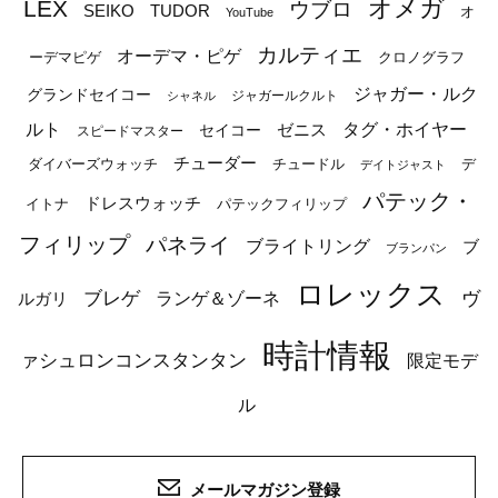
オメガ
LEX
ウブロ
SEIKO
TUDOR
オ
YouTube
カルティエ
オーデマ・ピゲ
ーデマピゲ
クロノグラフ
ジャガー・ルク
グランドセイコー
ジャガールクルト
シャネル
ルト
タグ・ホイヤー
ゼニス
セイコー
スピードマスター
チューダー
ダイバーズウォッチ
チュードル
デ
デイトジャスト
パテック・
ドレスウォッチ
イトナ
パテックフィリップ
フィリップ
パネライ
ブライトリング
ブ
ブランパン
ロレックス
ブレゲ
ヴ
ルガリ
ランゲ＆ゾーネ
時計情報
ァシュロンコンスタンタン
限定モデ
ル
メールマガジン登録