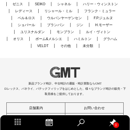
ゼニス
SEIKO
シャネル
ハリー・ウィンストン
レディース
リシャール・ミル
フランク・ミュラー
ベル＆ロス
ウルバンヤーゲンセン
F.P.ジュルヌ
ショパール
ブランパン
ジン
H.モーザー
ユリスナルダン
モンブラン
ルイ・ヴィトン
オリス
ボーム&メルシエ
ハミルトン
グラハム
VELDT
その他
未分類
新品ブランド時計、中古時計の通販・時計買取ならGMT
ロレックス、パネライ、パテックフィリップをはじめとした、様々なブランド時計の販売・下
取見積をご提供しております。
店舗案内
お問い合わせ
オンライン買取見積
会社概要について
0