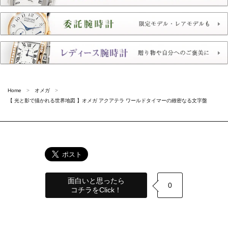
Home
オメガ
【 光と影で描かれる世界地図 】オメガ アクアテラ ワールドタイマーの緻密なる文字盤
面白いと思ったら
0
コチラをClick！