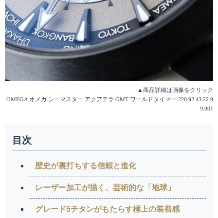
▲商品詳細は画像をクリック
OMEGA オメガ シーマスター アクアテラ GMT ワールドタイマー 220.92.43.22.9
9.001
目次
歴史が裏打ちする信頼と進化
レーザー加工が描く、芸術的な「地球」
グレード5チタンがもたらす極上の装着感