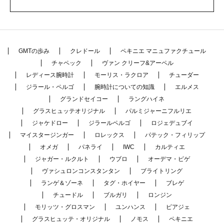
GMTの歩み
クレドール
ペキニエ マニュファクチュール
チャペック
ヴァン クリーフ&アーペル
レディース腕時計
モーリス・ラクロア
チューダー
ジラール・ペルゴ
腕時計についての知識
エルメス
グランドセイコー
ラングハイネ
グラスヒュッテオリジナル
パルミジャーニフルリエ
ジャケドロー
ジラールペルゴ
ロジェデュブイ
マイスタージンガー
ロレックス
パテック・フィリップ
オメガ
パネライ
IWC
カルティエ
ジャガー・ルクルト
ウブロ
オーデマ・ピゲ
ヴァシュロンコンスタンタン
ブライトリング
ランゲ＆ゾーネ
タグ・ホイヤー
ブレゲ
チュードル
ブルガリ
ロンジン
モリッツ・グロスマン
ユンハンス
ピアジェ
グラスヒュッテ・オリジナル
ノモス
ペキニエ