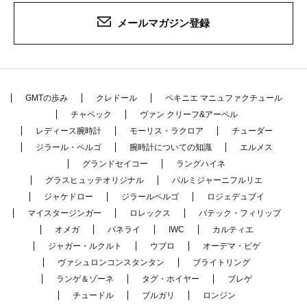
メールマガジン登録
GMTの歩み
クレドール
ペキニエ マニュファクチュール
チャペック
ヴァン クリーフ&アーペル
レディース腕時計
モーリス・ラクロア
チューダー
ジラール・ペルゴ
腕時計についての知識
エルメス
グランドセイコー
ラングハイネ
グラスヒュッテオリジナル
パルミジャーニフルリエ
ジャケドロー
ジラールペルゴ
ロジェデュブイ
マイスタージンガー
ロレックス
パテック・フィリップ
オメガ
パネライ
IWC
カルティエ
ジャガー・ルクルト
ウブロ
オーデマ・ピゲ
ヴァシュロンコンスタンタン
ブライトリング
ランゲ＆ゾーネ
タグ・ホイヤー
ブレゲ
チュードル
ブルガリ
ロンジン