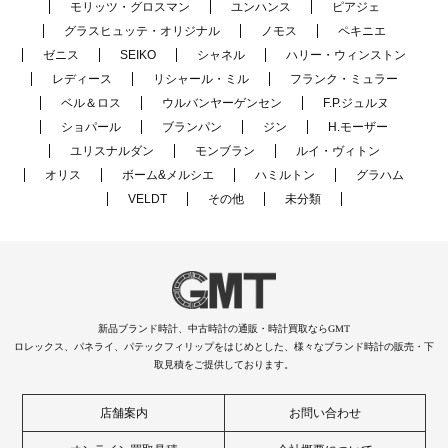
モリッツ・グロスマン
ユンハンス
ピアジェ
グラスヒュッテ・オリジナル
ノモス
ペキニエ
ゼニス
SEIKO
シャネル
ハリー・ウィンストン
レディース
リシャール・ミル
フランク・ミュラー
ベル＆ロス
ウルバンヤーゲンセン
F.P.ジュルヌ
ショパール
ブランパン
ジン
H.モーザー
ユリスナルダン
モンブラン
ルイ・ヴィトン
オリス
ボーム&メルシエ
ハミルトン
グラハム
VELDT
その他
未分類
新品ブランド時計、中古時計の通販・時計買取ならGMT
ロレックス、パネライ、パテックフィリップをはじめとした、様々なブランド時計の販売・下
取見積をご提供しております。
店舗案内
お問い合わせ