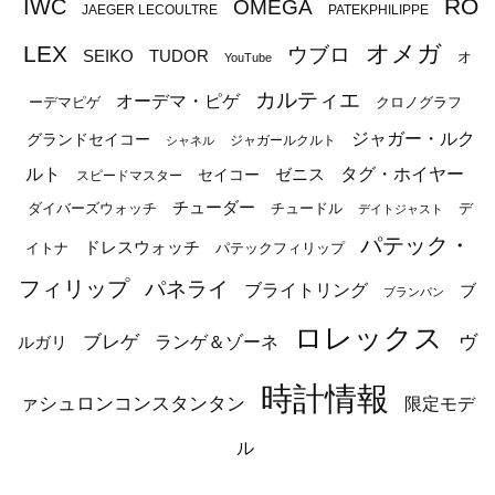
RO
IWC
OMEGA
JAEGER LECOULTRE
PATEKPHILIPPE
オメガ
LEX
ウブロ
SEIKO
TUDOR
オ
YouTube
カルティエ
オーデマ・ピゲ
ーデマピゲ
クロノグラフ
ジャガー・ルク
グランドセイコー
ジャガールクルト
シャネル
ルト
タグ・ホイヤー
ゼニス
セイコー
スピードマスター
チューダー
ダイバーズウォッチ
チュードル
デ
デイトジャスト
パテック・
ドレスウォッチ
イトナ
パテックフィリップ
フィリップ
パネライ
ブライトリング
ブ
ブランパン
ロレックス
ブレゲ
ヴ
ルガリ
ランゲ＆ゾーネ
時計情報
ァシュロンコンスタンタン
限定モデ
ル