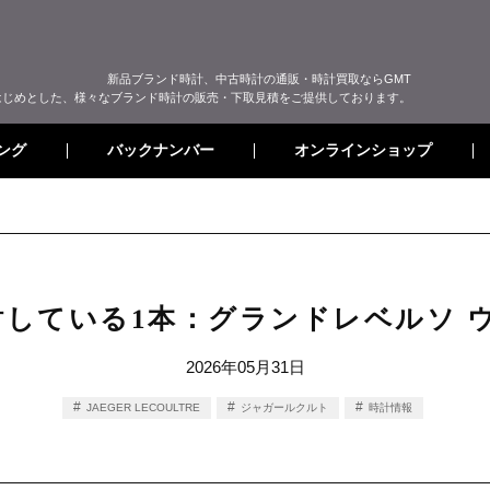
新品ブランド時計、中古時計の通販・時計買取ならGMT
はじめとした、様々なブランド時計の販売・下取見積をご提供しております。
オンラインショップ
バックナンバー
ング
している1本：グランドレベルソ 
2026年05月31日
JAEGER LECOULTRE
ジャガールクルト
時計情報