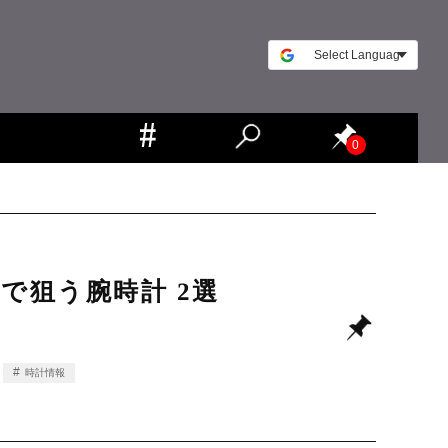
0
で狙う腕時計 2選
時計情報