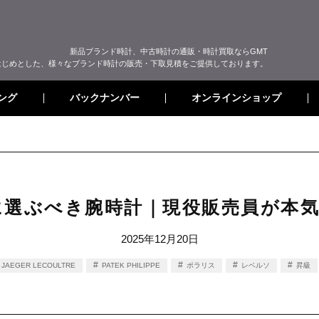
新品ブランド時計、中古時計の通販・時計買取ならGMT
はじめとした、様々なブランド時計の販売・下取見積をご提供しております。
オンラインショップ
バックナンバー
ング
に選ぶべき腕時計｜現役販売員が本気
2025年12月20日
JAEGER LECOULTRE
PATEK PHILIPPE
ポラリス
レベルソ
昇級