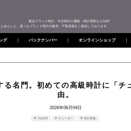
新品ブランド時計、中古時計の通販・時計買取ならGMT
はじめとした、様々なブランド時計の販売・下取見積をご提供しております。
オンラインショップ
バックナンバー
ング
する名門。初めての高級時計に「チ
由。
2026年06月04日
TUDOR
チューダー
時計情報