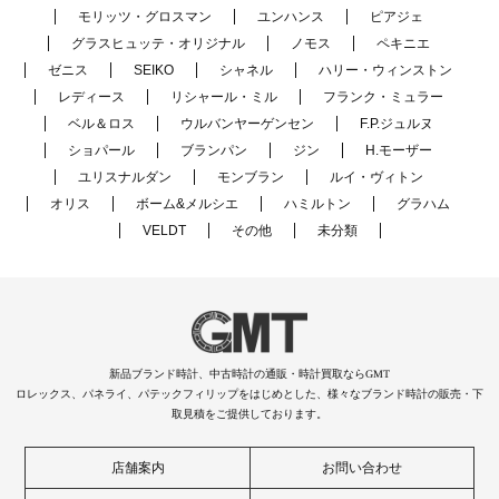
モリッツ・グロスマン
ユンハンス
ピアジェ
グラスヒュッテ・オリジナル
ノモス
ペキニエ
ゼニス
SEIKO
シャネル
ハリー・ウィンストン
レディース
リシャール・ミル
フランク・ミュラー
ベル＆ロス
ウルバンヤーゲンセン
F.P.ジュルヌ
ショパール
ブランパン
ジン
H.モーザー
ユリスナルダン
モンブラン
ルイ・ヴィトン
オリス
ボーム&メルシエ
ハミルトン
グラハム
VELDT
その他
未分類
新品ブランド時計、中古時計の通販・時計買取ならGMT
ロレックス、パネライ、パテックフィリップをはじめとした、様々なブランド時計の販売・下
取見積をご提供しております。
店舗案内
お問い合わせ