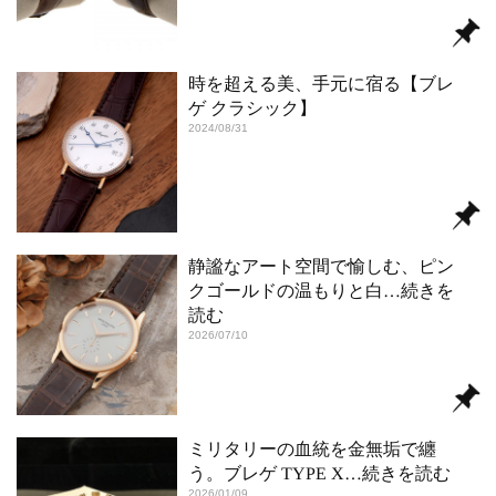
時を超える美、手元に宿る【ブレ
ゲ クラシック】
2024/08/31
静謐なアート空間で愉しむ、ピン
クゴールドの温もりと白
…続きを
読む
2026/07/10
ミリタリーの血統を金無垢で纏
う。ブレゲ TYPE X
…続きを読む
2026/01/09