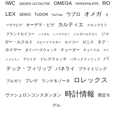
RO
IWC
OMEGA
JAEGER LECOULTRE
PATEKPHILIPPE
オメガ
LEX
ウブロ
SEIKO
TUDOR
オ
YouTube
カルティエ
オーデマ・ピゲ
ーデマピゲ
クロノグラフ
ジャ
グランドセイコー
ジャガールクルト
シャネル
シーマスター
ガー・ルクルト
タグ・
ゼニス
セイコー
スピードマスター
ホイヤー
チューダー
ダイバーズウォッチ
チュードル
デイ
パ
ドレスウォッチ
デイトナ
パテックフィリップ
トジャスト
テック・フィリップ
パネライ
ブライトリング
ロレックス
ブレゲ
ブルガリ
ランゲ＆ゾーネ
時計情報
ヴァシュロンコンスタンタン
限定モ
デル