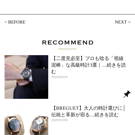
<
BEFORE
NEXT
>
【二度見必至】プロも唸る「視線
泥棒」な高級時計3選｜
…続きを読
む
2026/05/18
【BREGUET】大人の時計選びに│
伝統と革新が宿る
…続きを読む
2025/07/09