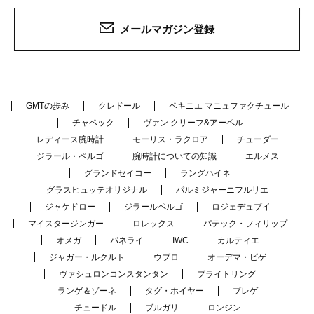
メールマガジン登録
GMTの歩み
クレドール
ペキニエ マニュファクチュール
チャペック
ヴァン クリーフ&アーペル
レディース腕時計
モーリス・ラクロア
チューダー
ジラール・ペルゴ
腕時計についての知識
エルメス
グランドセイコー
ラングハイネ
グラスヒュッテオリジナル
パルミジャーニフルリエ
ジャケドロー
ジラールペルゴ
ロジェデュブイ
マイスタージンガー
ロレックス
パテック・フィリップ
オメガ
パネライ
IWC
カルティエ
ジャガー・ルクルト
ウブロ
オーデマ・ピゲ
ヴァシュロンコンスタンタン
ブライトリング
ランゲ＆ゾーネ
タグ・ホイヤー
ブレゲ
チュードル
ブルガリ
ロンジン