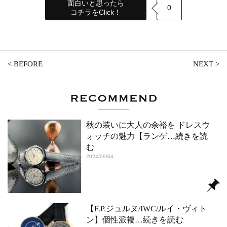
面白いと思ったら
0
コチラをClick！
<
BEFORE
NEXT
>
秋の装いに大人の余裕を ドレスウ
ォッチの魅力【ランゲ
…続きを読
む
2024/09/04
【F.P.ジュルヌ/IWC/ルイ・ヴィト
ン】個性派複
…続きを読む