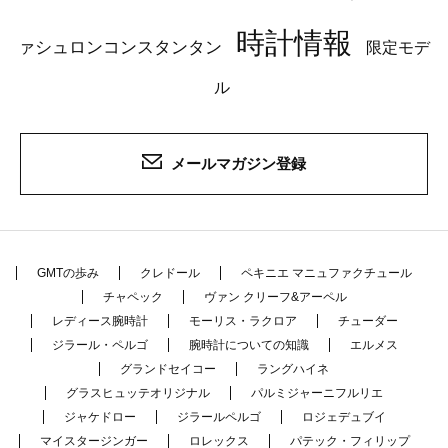
時計情報
ァシュロンコンスタンタン
限定モデ
ル
メールマガジン登録
GMTの歩み
クレドール
ペキニエ マニュファクチュール
チャペック
ヴァン クリーフ&アーペル
レディース腕時計
モーリス・ラクロア
チューダー
ジラール・ペルゴ
腕時計についての知識
エルメス
グランドセイコー
ラングハイネ
グラスヒュッテオリジナル
パルミジャーニフルリエ
ジャケドロー
ジラールペルゴ
ロジェデュブイ
マイスタージンガー
ロレックス
パテック・フィリップ