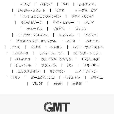
オメガ
パネライ
IWC
カルティエ
ジャガー・ルクルト
ウブロ
オーデマ・ピゲ
ヴァシュロンコンスタンタン
ブライトリング
ランゲ＆ゾーネ
タグ・ホイヤー
ブレゲ
チュードル
ブルガリ
ロンジン
モリッツ・グロスマン
ユンハンス
ピアジェ
グラスヒュッテ・オリジナル
ノモス
ペキニエ
ゼニス
SEIKO
シャネル
ハリー・ウィンストン
レディース
リシャール・ミル
フランク・ミュラー
ベル＆ロス
ウルバンヤーゲンセン
F.P.ジュルヌ
ショパール
ブランパン
ジン
H.モーザー
ユリスナルダン
モンブラン
ルイ・ヴィトン
オリス
ボーム&メルシエ
ハミルトン
グラハム
VELDT
その他
未分類