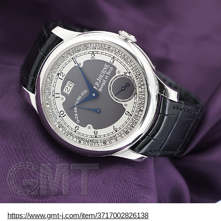
https://www.gmt-j.com/item/3717002826138