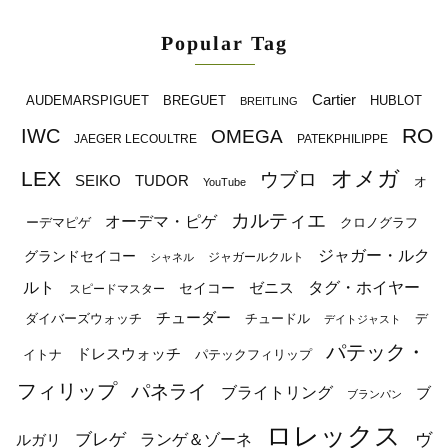
Popular Tag
Cartier
BREGUET
HUBLOT
AUDEMARSPIGUET
BREITLING
RO
IWC
OMEGA
JAEGER LECOULTRE
PATEKPHILIPPE
オメガ
LEX
ウブロ
SEIKO
TUDOR
オ
YouTube
カルティエ
オーデマ・ピゲ
ーデマピゲ
クロノグラフ
ジャガー・ルク
グランドセイコー
ジャガールクルト
シャネル
ルト
タグ・ホイヤー
ゼニス
セイコー
スピードマスター
チューダー
ダイバーズウォッチ
チュードル
デ
デイトジャスト
パテック・
ドレスウォッチ
イトナ
パテックフィリップ
フィリップ
パネライ
ブライトリング
ブ
ブランパン
ロレックス
ブレゲ
ヴ
ルガリ
ランゲ＆ゾーネ