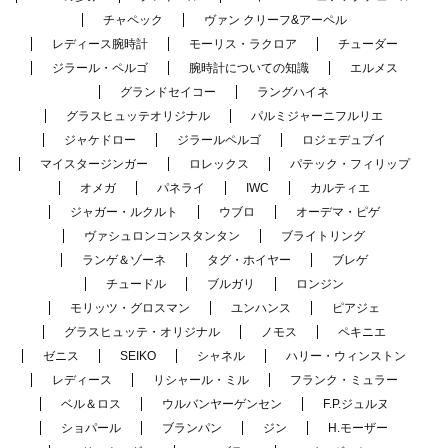
チャペック
ヴァン クリーフ&アーペル
レディース腕時計
モーリス・ラクロア
チューダー
ジラール・ペルゴ
腕時計についての知識
エルメス
グランドセイコー
ラングハイネ
グラスヒュッテオリジナル
パルミジャーニフルリエ
ジャケドロー
ジラールペルゴ
ロジェデュブイ
マイスタージンガー
ロレックス
パテック・フィリップ
オメガ
パネライ
IWC
カルティエ
ジャガー・ルクルト
ウブロ
オーデマ・ピゲ
ヴァシュロンコンスタンタン
ブライトリング
ランゲ＆ゾーネ
タグ・ホイヤー
ブレゲ
チュードル
ブルガリ
ロンジン
モリッツ・グロスマン
ユンハンス
ピアジェ
グラスヒュッテ・オリジナル
ノモス
ペキニエ
ゼニス
SEIKO
シャネル
ハリー・ウィンストン
レディース
リシャール・ミル
フランク・ミュラー
ベル＆ロス
ウルバンヤーゲンセン
F.P.ジュルヌ
ショパール
ブランパン
ジン
H.モーザー