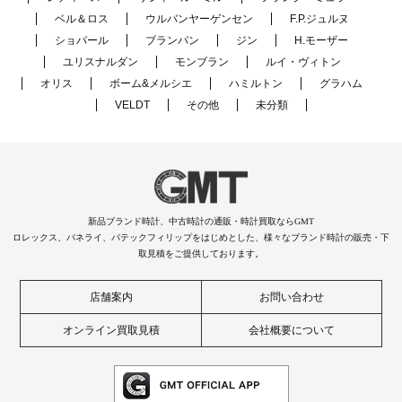
ベル＆ロス
ウルバンヤーゲンセン
F.P.ジュルヌ
ショパール
ブランパン
ジン
H.モーザー
ユリスナルダン
モンブラン
ルイ・ヴィトン
オリス
ボーム&メルシエ
ハミルトン
グラハム
VELDT
その他
未分類
新品ブランド時計、中古時計の通販・時計買取ならGMT
ロレックス、パネライ、パテックフィリップをはじめとした、様々なブランド時計の販売・下
取見積をご提供しております。
店舗案内
お問い合わせ
オンライン買取見積
会社概要について