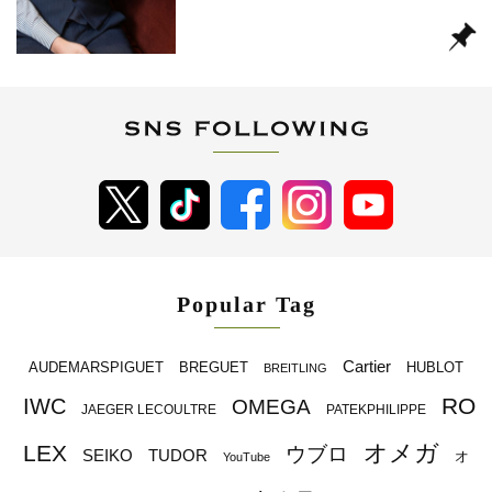
Popular Tag
Cartier
BREGUET
HUBLOT
AUDEMARSPIGUET
BREITLING
RO
IWC
OMEGA
JAEGER LECOULTRE
PATEKPHILIPPE
オメガ
LEX
ウブロ
SEIKO
TUDOR
オ
YouTube