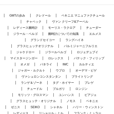
GMTの歩み
クレドール
ペキニエ マニュファクチュール
チャペック
ヴァン クリーフ&アーペル
レディース腕時計
モーリス・ラクロア
チューダー
ジラール・ペルゴ
腕時計についての知識
エルメス
グランドセイコー
ラングハイネ
グラスヒュッテオリジナル
パルミジャーニフルリエ
ジャケドロー
ジラールペルゴ
ロジェデュブイ
マイスタージンガー
ロレックス
パテック・フィリップ
オメガ
パネライ
IWC
カルティエ
ジャガー・ルクルト
ウブロ
オーデマ・ピゲ
ヴァシュロンコンスタンタン
ブライトリング
ランゲ＆ゾーネ
タグ・ホイヤー
ブレゲ
チュードル
ブルガリ
ロンジン
モリッツ・グロスマン
ユンハンス
ピアジェ
グラスヒュッテ・オリジナル
ノモス
ペキニエ
ゼニス
SEIKO
シャネル
ハリー・ウィンストン
レディース
リシャール・ミル
フランク・ミュラー