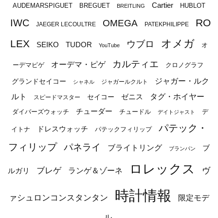
Cartier
BREGUET
HUBLOT
AUDEMARSPIGUET
BREITLING
RO
IWC
OMEGA
JAEGER LECOULTRE
PATEKPHILIPPE
オメガ
LEX
ウブロ
SEIKO
TUDOR
オ
YouTube
カルティエ
オーデマ・ピゲ
ーデマピゲ
クロノグラフ
ジャガー・ルク
グランドセイコー
ジャガールクルト
シャネル
ルト
タグ・ホイヤー
ゼニス
セイコー
スピードマスター
チューダー
ダイバーズウォッチ
チュードル
デ
デイトジャスト
パテック・
ドレスウォッチ
イトナ
パテックフィリップ
フィリップ
パネライ
ブライトリング
ブ
ブランパン
ロレックス
ブレゲ
ヴ
ルガリ
ランゲ＆ゾーネ
時計情報
ァシュロンコンスタンタン
限定モデ
ル