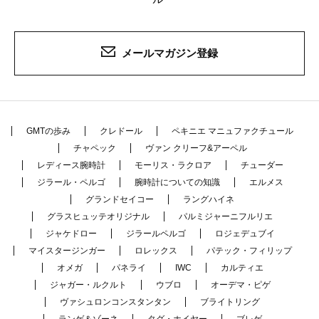
メールマガジン登録
GMTの歩み
クレドール
ペキニエ マニュファクチュール
チャペック
ヴァン クリーフ&アーペル
レディース腕時計
モーリス・ラクロア
チューダー
ジラール・ペルゴ
腕時計についての知識
エルメス
グランドセイコー
ラングハイネ
グラスヒュッテオリジナル
パルミジャーニフルリエ
ジャケドロー
ジラールペルゴ
ロジェデュブイ
マイスタージンガー
ロレックス
パテック・フィリップ
オメガ
パネライ
IWC
カルティエ
ジャガー・ルクルト
ウブロ
オーデマ・ピゲ
ヴァシュロンコンスタンタン
ブライトリング