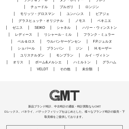
ランゲ＆ゾーネ
タグ・ホイヤー
ブレゲ
チュードル
ブルガリ
ロンジン
モリッツ・グロスマン
ユンハンス
ピアジェ
グラスヒュッテ・オリジナル
ノモス
ペキニエ
ゼニス
SEIKO
シャネル
ハリー・ウィンストン
レディース
リシャール・ミル
フランク・ミュラー
ベル＆ロス
ウルバンヤーゲンセン
F.P.ジュルヌ
ショパール
ブランパン
ジン
H.モーザー
ユリスナルダン
モンブラン
ルイ・ヴィトン
オリス
ボーム&メルシエ
ハミルトン
グラハム
VELDT
その他
未分類
新品ブランド時計、中古時計の通販・時計買取ならGMT
ロレックス、パネライ、パテックフィリップをはじめとした、様々なブランド時計の販売・下
取見積をご提供しております。