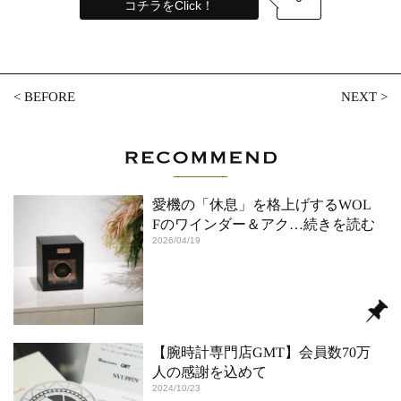
コチラをClick！
<
BEFORE
NEXT
>
愛機の「休息」を格上げするWOL
Fのワインダー＆アク
…続きを読む
2026/04/19
【腕時計専門店GMT】会員数70万
⼈の感謝を込めて
2024/10/23