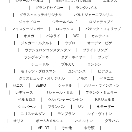
ジラール・ペルゴ
腕時計についての知識
エルメス
グランドセイコー
ラングハイネ
グラスヒュッテオリジナル
パルミジャーニフルリエ
ジャケドロー
ジラールペルゴ
ロジェデュブイ
マイスタージンガー
ロレックス
パテック・フィリップ
オメガ
パネライ
IWC
カルティエ
ジャガー・ルクルト
ウブロ
オーデマ・ピゲ
ヴァシュロンコンスタンタン
ブライトリング
ランゲ＆ゾーネ
タグ・ホイヤー
ブレゲ
チュードル
ブルガリ
ロンジン
モリッツ・グロスマン
ユンハンス
ピアジェ
グラスヒュッテ・オリジナル
ノモス
ペキニエ
ゼニス
SEIKO
シャネル
ハリー・ウィンストン
レディース
リシャール・ミル
フランク・ミュラー
ベル＆ロス
ウルバンヤーゲンセン
F.P.ジュルヌ
ショパール
ブランパン
ジン
H.モーザー
ユリスナルダン
モンブラン
ルイ・ヴィトン
オリス
ボーム&メルシエ
ハミルトン
グラハム
VELDT
その他
未分類