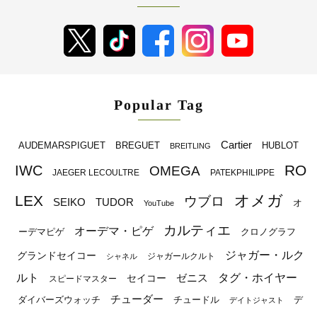
Popular Tag
Cartier
BREGUET
HUBLOT
AUDEMARSPIGUET
BREITLING
RO
IWC
OMEGA
JAEGER LECOULTRE
PATEKPHILIPPE
オメガ
LEX
ウブロ
SEIKO
TUDOR
オ
YouTube
カルティエ
オーデマ・ピゲ
ーデマピゲ
クロノグラフ
ジャガー・ルク
グランドセイコー
ジャガールクルト
シャネル
ルト
タグ・ホイヤー
ゼニス
セイコー
スピードマスター
チューダー
ダイバーズウォッチ
チュードル
デ
デイトジャスト