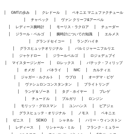
GMTの歩み
クレドール
ペキニエ マニュファクチュール
チャペック
ヴァン クリーフ&アーペル
レディース腕時計
モーリス・ラクロア
チューダー
ジラール・ペルゴ
腕時計についての知識
エルメス
グランドセイコー
ラングハイネ
グラスヒュッテオリジナル
パルミジャーニフルリエ
ジャケドロー
ジラールペルゴ
ロジェデュブイ
マイスタージンガー
ロレックス
パテック・フィリップ
オメガ
パネライ
IWC
カルティエ
ジャガー・ルクルト
ウブロ
オーデマ・ピゲ
ヴァシュロンコンスタンタン
ブライトリング
ランゲ＆ゾーネ
タグ・ホイヤー
ブレゲ
チュードル
ブルガリ
ロンジン
モリッツ・グロスマン
ユンハンス
ピアジェ
グラスヒュッテ・オリジナル
ノモス
ペキニエ
ゼニス
SEIKO
シャネル
ハリー・ウィンストン
レディース
リシャール・ミル
フランク・ミュラー