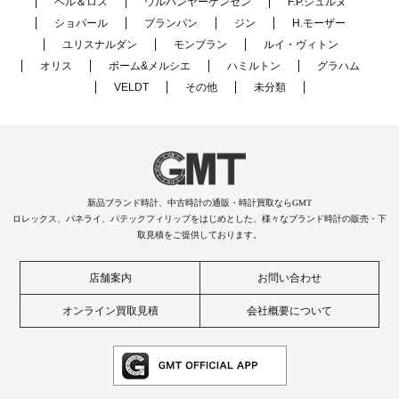
ベル＆ロス
ウルバンヤーゲンセン
F.P.ジュルヌ
ショパール
ブランパン
ジン
H.モーザー
ユリスナルダン
モンブラン
ルイ・ヴィトン
オリス
ボーム&メルシエ
ハミルトン
グラハム
VELDT
その他
未分類
新品ブランド時計、中古時計の通販・時計買取ならGMT
ロレックス、パネライ、パテックフィリップをはじめとした、様々なブランド時計の販売・下
取見積をご提供しております。
店舗案内
お問い合わせ
オンライン買取見積
会社概要について