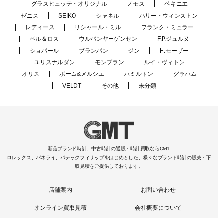
グラスヒュッテ・オリジナル
ノモス
ペキニエ
ゼニス
SEIKO
シャネル
ハリー・ウィンストン
レディース
リシャール・ミル
フランク・ミュラー
ベル＆ロス
ウルバンヤーゲンセン
F.P.ジュルヌ
ショパール
ブランパン
ジン
H.モーザー
ユリスナルダン
モンブラン
ルイ・ヴィトン
オリス
ボーム&メルシエ
ハミルトン
グラハム
VELDT
その他
未分類
新品ブランド時計、中古時計の通販・時計買取ならGMT
ロレックス、パネライ、パテックフィリップをはじめとした、様々なブランド時計の販売・下
取見積をご提供しております。
店舗案内
お問い合わせ
オンライン買取見積
会社概要について