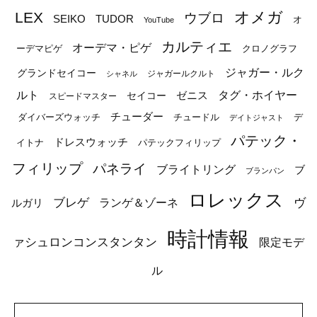
オメガ
LEX
ウブロ
SEIKO
TUDOR
オ
YouTube
カルティエ
オーデマ・ピゲ
ーデマピゲ
クロノグラフ
ジャガー・ルク
グランドセイコー
ジャガールクルト
シャネル
ルト
タグ・ホイヤー
ゼニス
セイコー
スピードマスター
チューダー
ダイバーズウォッチ
チュードル
デ
デイトジャスト
パテック・
ドレスウォッチ
イトナ
パテックフィリップ
フィリップ
パネライ
ブライトリング
ブ
ブランパン
ロレックス
ブレゲ
ヴ
ルガリ
ランゲ＆ゾーネ
時計情報
ァシュロンコンスタンタン
限定モデ
ル