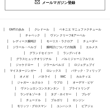
メールマガジン登録
GMTの歩み
クレドール
ペキニエ マニュファクチュール
チャペック
ヴァン クリーフ&アーペル
レディース腕時計
モーリス・ラクロア
チューダー
ジラール・ペルゴ
腕時計についての知識
エルメス
グランドセイコー
ラングハイネ
グラスヒュッテオリジナル
パルミジャーニフルリエ
ジャケドロー
ジラールペルゴ
ロジェデュブイ
マイスタージンガー
ロレックス
パテック・フィリップ
オメガ
パネライ
IWC
カルティエ
ジャガー・ルクルト
ウブロ
オーデマ・ピゲ
ヴァシュロンコンスタンタン
ブライトリング
ランゲ＆ゾーネ
タグ・ホイヤー
ブレゲ
チュードル
ブルガリ
ロンジン
モリッツ・グロスマン
ユンハンス
ピアジェ