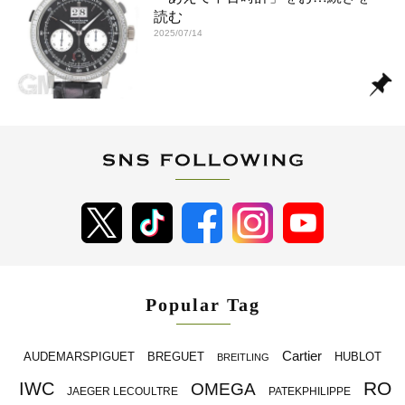
読む
2025/07/14
Popular Tag
Cartier
BREGUET
HUBLOT
AUDEMARSPIGUET
BREITLING
RO
IWC
OMEGA
JAEGER LECOULTRE
PATEKPHILIPPE