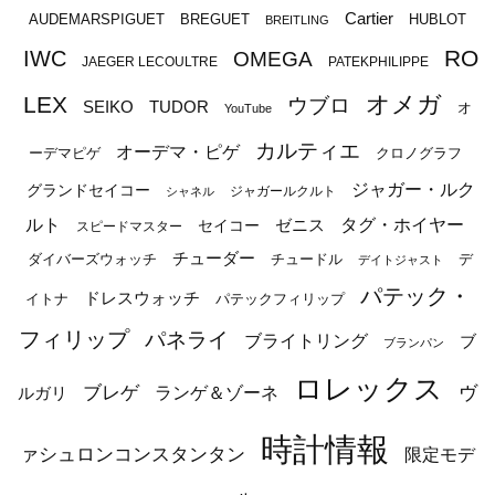
Cartier
BREGUET
HUBLOT
AUDEMARSPIGUET
BREITLING
RO
IWC
OMEGA
JAEGER LECOULTRE
PATEKPHILIPPE
オメガ
LEX
ウブロ
SEIKO
TUDOR
オ
YouTube
カルティエ
オーデマ・ピゲ
ーデマピゲ
クロノグラフ
ジャガー・ルク
グランドセイコー
ジャガールクルト
シャネル
ルト
タグ・ホイヤー
ゼニス
セイコー
スピードマスター
チューダー
ダイバーズウォッチ
チュードル
デ
デイトジャスト
パテック・
ドレスウォッチ
イトナ
パテックフィリップ
フィリップ
パネライ
ブライトリング
ブ
ブランパン
ロレックス
ブレゲ
ヴ
ルガリ
ランゲ＆ゾーネ
時計情報
ァシュロンコンスタンタン
限定モデ