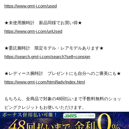
https://www.gmt-j.com/used
★未使用腕時計 新品同様でお買い得★
https://www.gmt-j.com/unUsed
★委託腕時計 限定モデル・レアモデルあります★
https://search.gmt-j.com/search?sell=consign
★レディース腕時計 プレゼントにも自分へのご褒美にも★
https://www.gmt-j.com/html/lady/index.html
もちろん、全商品で対象の
48回払いまで手数料無料のショッ
ピングクレジット
もお使いいただけます。