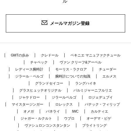
ル
メールマガジン登録
GMTの歩み
クレドール
ペキニエ マニュファクチュール
チャペック
ヴァン クリーフ&アーペル
レディース腕時計
モーリス・ラクロア
チューダー
ジラール・ペルゴ
腕時計についての知識
エルメス
グランドセイコー
ラングハイネ
グラスヒュッテオリジナル
パルミジャーニフルリエ
ジャケドロー
ジラールペルゴ
ロジェデュブイ
マイスタージンガー
ロレックス
パテック・フィリップ
オメガ
パネライ
IWC
カルティエ
ジャガー・ルクルト
ウブロ
オーデマ・ピゲ
ヴァシュロンコンスタンタン
ブライトリング