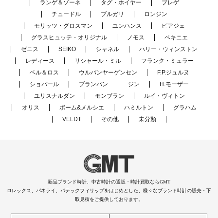
ランゲ＆ゾーネ
タグ・ホイヤー
ブレゲ
チュードル
ブルガリ
ロンジン
モリッツ・グロスマン
ユンハンス
ピアジェ
グラスヒュッテ・オリジナル
ノモス
ペキニエ
ゼニス
SEIKO
シャネル
ハリー・ウィンストン
レディース
リシャール・ミル
フランク・ミュラー
ベル＆ロス
ウルバンヤーゲンセン
F.P.ジュルヌ
ショパール
ブランパン
ジン
H.モーザー
ユリスナルダン
モンブラン
ルイ・ヴィトン
オリス
ボーム&メルシエ
ハミルトン
グラハム
VELDT
その他
未分類
新品ブランド時計、中古時計の通販・時計買取ならGMT
ロレックス、パネライ、パテックフィリップをはじめとした、様々なブランド時計の販売・下
取見積をご提供しております。