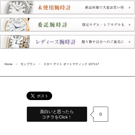
Home
モンブラン
スター デイト オートマティック 107117
面白いと思ったら
0
コチラをClick！