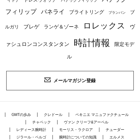
イトナ
パテックフィリップ
フィリップ
パネライ
ブライトリング
ブ
ブランパン
ロレックス
ブレゲ
ヴ
ルガリ
ランゲ＆ゾーネ
時計情報
ァシュロンコンスタンタン
限定モデ
ル
メールマガジン登録
GMTの歩み
クレドール
ペキニエ マニュファクチュール
チャペック
ヴァン クリーフ&アーペル
レディース腕時計
モーリス・ラクロア
チューダー
ジラール・ペルゴ
腕時計についての知識
エルメス