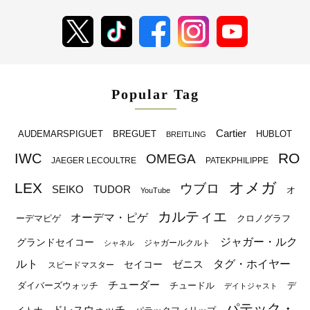
Popular Tag
Cartier
BREGUET
HUBLOT
AUDEMARSPIGUET
BREITLING
RO
IWC
OMEGA
JAEGER LECOULTRE
PATEKPHILIPPE
オメガ
LEX
ウブロ
SEIKO
TUDOR
オ
YouTube
カルティエ
オーデマ・ピゲ
ーデマピゲ
クロノグラフ
ジャガー・ルク
グランドセイコー
ジャガールクルト
シャネル
ルト
タグ・ホイヤー
ゼニス
セイコー
スピードマスター
チューダー
ダイバーズウォッチ
チュードル
デ
デイトジャスト
パテック・
ドレスウォッチ