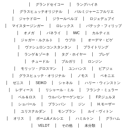
グランドセイコー
ラングハイネ
グラスヒュッテオリジナル
パルミジャーニフルリエ
ジャケドロー
ジラールペルゴ
ロジェデュブイ
マイスタージンガー
ロレックス
パテック・フィリップ
オメガ
パネライ
IWC
カルティエ
ジャガー・ルクルト
ウブロ
オーデマ・ピゲ
ヴァシュロンコンスタンタン
ブライトリング
ランゲ＆ゾーネ
タグ・ホイヤー
ブレゲ
チュードル
ブルガリ
ロンジン
モリッツ・グロスマン
ユンハンス
ピアジェ
グラスヒュッテ・オリジナル
ノモス
ペキニエ
ゼニス
SEIKO
シャネル
ハリー・ウィンストン
レディース
リシャール・ミル
フランク・ミュラー
ベル＆ロス
ウルバンヤーゲンセン
F.P.ジュルヌ
ショパール
ブランパン
ジン
H.モーザー
ユリスナルダン
モンブラン
ルイ・ヴィトン
オリス
ボーム&メルシエ
ハミルトン
グラハム
VELDT
その他
未分類