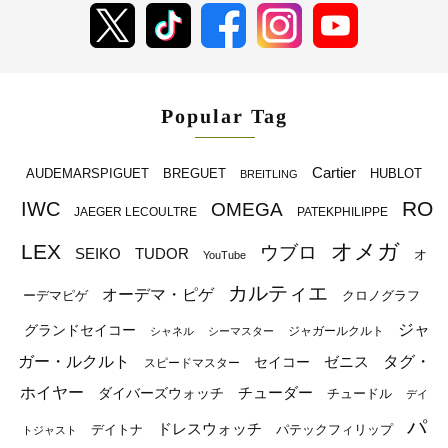
Popular Tag
Cartier
BREGUET
HUBLOT
AUDEMARSPIGUET
BREITLING
RO
IWC
OMEGA
JAEGER LECOULTRE
PATEKPHILIPPE
オメガ
LEX
ウブロ
SEIKO
TUDOR
オ
YouTube
カルティエ
オーデマ・ピゲ
ーデマピゲ
クロノグラフ
ジャ
グランドセイコー
ジャガールクルト
シャネル
シーマスター
ガー・ルクルト
タグ・
ゼニス
セイコー
スピードマスター
ホイヤー
チューダー
ダイバーズウォッチ
チュードル
デイ
パ
ドレスウォッチ
デイトナ
パテックフィリップ
トジャスト