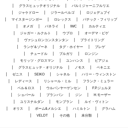
グラスヒュッテオリジナル
パルミジャーニフルリエ
ジャケドロー
ジラールペルゴ
ロジェデュブイ
マイスタージンガー
ロレックス
パテック・フィリップ
オメガ
パネライ
IWC
カルティエ
ジャガー・ルクルト
ウブロ
オーデマ・ピゲ
ヴァシュロンコンスタンタン
ブライトリング
ランゲ＆ゾーネ
タグ・ホイヤー
ブレゲ
チュードル
ブルガリ
ロンジン
モリッツ・グロスマン
ユンハンス
ピアジェ
グラスヒュッテ・オリジナル
ノモス
ペキニエ
ゼニス
SEIKO
シャネル
ハリー・ウィンストン
レディース
リシャール・ミル
フランク・ミュラー
ベル＆ロス
ウルバンヤーゲンセン
F.P.ジュルヌ
ショパール
ブランパン
ジン
H.モーザー
ユリスナルダン
モンブラン
ルイ・ヴィトン
オリス
ボーム&メルシエ
ハミルトン
グラハム
VELDT
その他
未分類