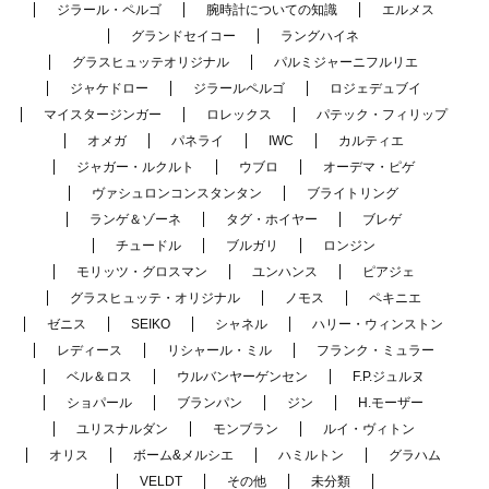
ジラール・ペルゴ
腕時計についての知識
エルメス
グランドセイコー
ラングハイネ
グラスヒュッテオリジナル
パルミジャーニフルリエ
ジャケドロー
ジラールペルゴ
ロジェデュブイ
マイスタージンガー
ロレックス
パテック・フィリップ
オメガ
パネライ
IWC
カルティエ
ジャガー・ルクルト
ウブロ
オーデマ・ピゲ
ヴァシュロンコンスタンタン
ブライトリング
ランゲ＆ゾーネ
タグ・ホイヤー
ブレゲ
チュードル
ブルガリ
ロンジン
モリッツ・グロスマン
ユンハンス
ピアジェ
グラスヒュッテ・オリジナル
ノモス
ペキニエ
ゼニス
SEIKO
シャネル
ハリー・ウィンストン
レディース
リシャール・ミル
フランク・ミュラー
ベル＆ロス
ウルバンヤーゲンセン
F.P.ジュルヌ
ショパール
ブランパン
ジン
H.モーザー
ユリスナルダン
モンブラン
ルイ・ヴィトン
オリス
ボーム&メルシエ
ハミルトン
グラハム
VELDT
その他
未分類