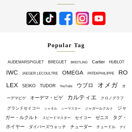
Popular Tag
Cartier
BREGUET
HUBLOT
AUDEMARSPIGUET
BREITLING
RO
IWC
OMEGA
JAEGER LECOULTRE
PATEKPHILIPPE
オメガ
LEX
ウブロ
SEIKO
TUDOR
オ
YouTube
カルティエ
オーデマ・ピゲ
ーデマピゲ
クロノグラフ
ジャ
グランドセイコー
ジャガールクルト
シャネル
シーマスター
ガー・ルクルト
タグ・
ゼニス
セイコー
スピードマスター
ホイヤー
チューダー
ダイバーズウォッチ
チュードル
デイ