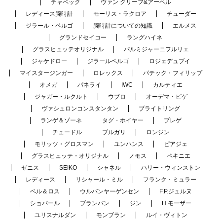
チャペック
ヴァン クリーフ&アーペル
レディース腕時計
モーリス・ラクロア
チューダー
ジラール・ペルゴ
腕時計についての知識
エルメス
グランドセイコー
ラングハイネ
グラスヒュッテオリジナル
パルミジャーニフルリエ
ジャケドロー
ジラールペルゴ
ロジェデュブイ
マイスタージンガー
ロレックス
パテック・フィリップ
オメガ
パネライ
IWC
カルティエ
ジャガー・ルクルト
ウブロ
オーデマ・ピゲ
ヴァシュロンコンスタンタン
ブライトリング
ランゲ＆ゾーネ
タグ・ホイヤー
ブレゲ
チュードル
ブルガリ
ロンジン
モリッツ・グロスマン
ユンハンス
ピアジェ
グラスヒュッテ・オリジナル
ノモス
ペキニエ
ゼニス
SEIKO
シャネル
ハリー・ウィンストン
レディース
リシャール・ミル
フランク・ミュラー
ベル＆ロス
ウルバンヤーゲンセン
F.P.ジュルヌ
ショパール
ブランパン
ジン
H.モーザー
ユリスナルダン
モンブラン
ルイ・ヴィトン