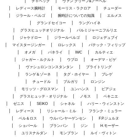
チャペック
ヴァン クリーフ&アーペル
レディース腕時計
モーリス・ラクロア
チューダー
ジラール・ペルゴ
腕時計についての知識
エルメス
グランドセイコー
ラングハイネ
グラスヒュッテオリジナル
パルミジャーニフルリエ
ジャケドロー
ジラールペルゴ
ロジェデュブイ
マイスタージンガー
ロレックス
パテック・フィリップ
オメガ
パネライ
IWC
カルティエ
ジャガー・ルクルト
ウブロ
オーデマ・ピゲ
ヴァシュロンコンスタンタン
ブライトリング
ランゲ＆ゾーネ
タグ・ホイヤー
ブレゲ
チュードル
ブルガリ
ロンジン
モリッツ・グロスマン
ユンハンス
ピアジェ
グラスヒュッテ・オリジナル
ノモス
ペキニエ
ゼニス
SEIKO
シャネル
ハリー・ウィンストン
レディース
リシャール・ミル
フランク・ミュラー
ベル＆ロス
ウルバンヤーゲンセン
F.P.ジュルヌ
ショパール
ブランパン
ジン
H.モーザー
ユリスナルダン
モンブラン
ルイ・ヴィトン