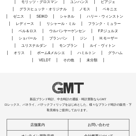
モリッツ・グロスマン
ユンハンス
ピアジェ
グラスヒュッテ・オリジナル
ノモス
ペキニエ
ゼニス
SEIKO
シャネル
ハリー・ウィンストン
レディース
リシャール・ミル
フランク・ミュラー
ベル＆ロス
ウルバンヤーゲンセン
F.P.ジュルヌ
ショパール
ブランパン
ジン
H.モーザー
ユリスナルダン
モンブラン
ルイ・ヴィトン
オリス
ボーム&メルシエ
ハミルトン
グラハム
VELDT
その他
未分類
新品ブランド時計、中古時計の通販・時計買取ならGMT
ロレックス、パネライ、パテックフィリップをはじめとした、様々なブランド時計の販売・下
取見積をご提供しております。
店舗案内
お問い合わせ
オンライン買取見積
会社概要について