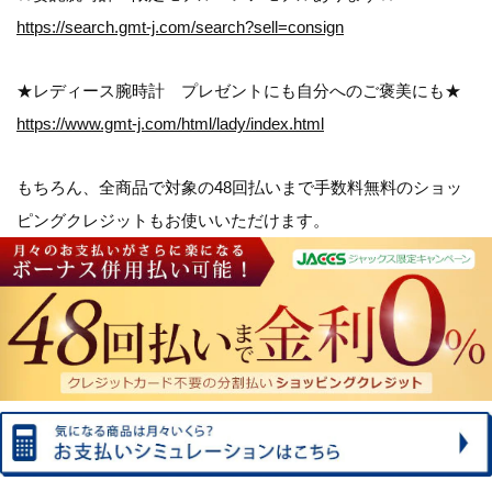
https://search.gmt-j.com/search?sell=consign
★レディース腕時計 プレゼントにも自分へのご褒美にも★
https://www.gmt-j.com/html/lady/index.html
もちろん、全商品で対象の
48回払いまで手数料無料のショッ
ピングクレジット
もお使いいただけます。