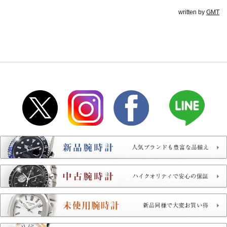
written by
GMT