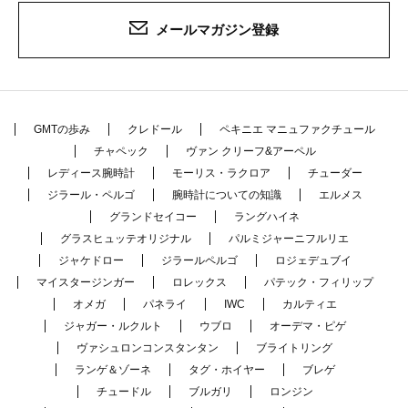
メールマガジン登録
GMTの歩み
クレドール
ペキニエ マニュファクチュール
チャペック
ヴァン クリーフ&アーペル
レディース腕時計
モーリス・ラクロア
チューダー
ジラール・ペルゴ
腕時計についての知識
エルメス
グランドセイコー
ラングハイネ
グラスヒュッテオリジナル
パルミジャーニフルリエ
ジャケドロー
ジラールペルゴ
ロジェデュブイ
マイスタージンガー
ロレックス
パテック・フィリップ
オメガ
パネライ
IWC
カルティエ
ジャガー・ルクルト
ウブロ
オーデマ・ピゲ
ヴァシュロンコンスタンタン
ブライトリング
ランゲ＆ゾーネ
タグ・ホイヤー
ブレゲ
チュードル
ブルガリ
ロンジン