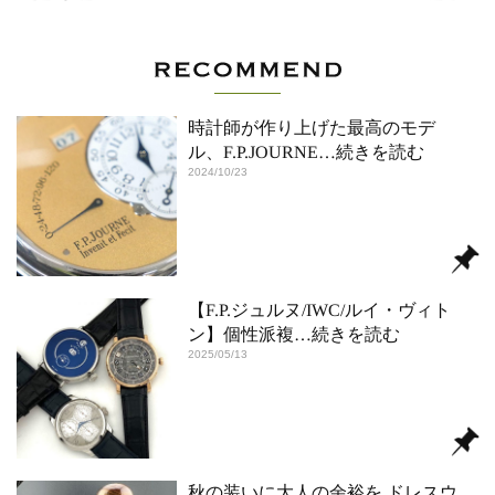
時計師が作り上げた最高のモデ
ル、F.P.JOURNE
…続きを読む
2024/10/23
【F.P.ジュルヌ/IWC/ルイ・ヴィト
ン】個性派複
…続きを読む
2025/05/13
秋の装いに大人の余裕を ドレスウ