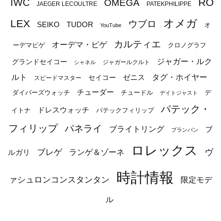
RO
IWC
OMEGA
JAEGER LECOULTRE
PATEKPHILIPPE
オメガ
LEX
ウブロ
SEIKO
TUDOR
オ
YouTube
カルティエ
オーデマ・ピゲ
ーデマピゲ
クロノグラフ
ジャガー・ルク
グランドセイコー
ジャガールクルト
シャネル
ルト
タグ・ホイヤー
ゼニス
セイコー
スピードマスター
チューダー
ダイバーズウォッチ
チュードル
デ
デイトジャスト
パテック・
ドレスウォッチ
イトナ
パテックフィリップ
フィリップ
パネライ
ブライトリング
ブ
ブランパン
ロレックス
ブレゲ
ヴ
ルガリ
ランゲ＆ゾーネ
時計情報
ァシュロンコンスタンタン
限定モデ
ル