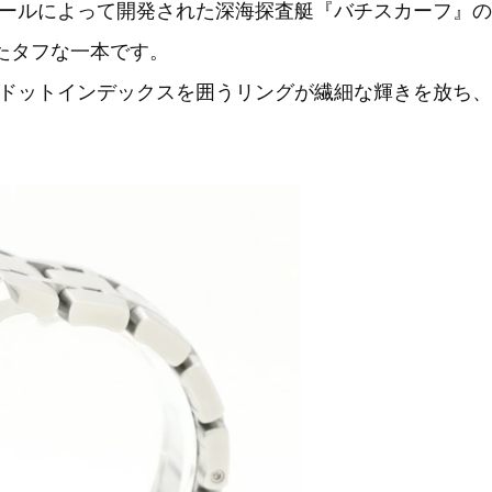
ールによって開発された深海探査艇『バチスカーフ』の名
たタフな一本です。
ドットインデックスを囲うリングが繊細な輝きを放ち、