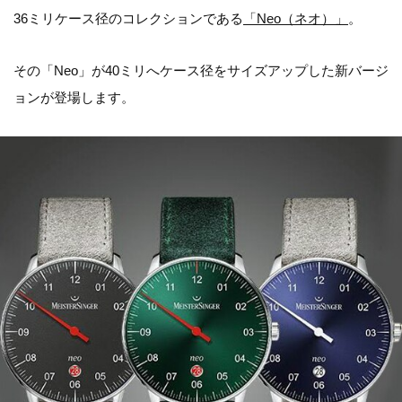
36ミリケース径のコレクションである
「Neo（ネオ）」
。
その「Neo」が40ミリへケース径をサイズアップした新バージ
ョンが登場します。