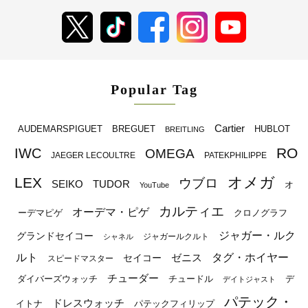
Popular Tag
Cartier
BREGUET
HUBLOT
AUDEMARSPIGUET
BREITLING
RO
IWC
OMEGA
JAEGER LECOULTRE
PATEKPHILIPPE
オメガ
LEX
ウブロ
SEIKO
TUDOR
オ
YouTube
カルティエ
オーデマ・ピゲ
ーデマピゲ
クロノグラフ
ジャガー・ルク
グランドセイコー
ジャガールクルト
シャネル
ルト
タグ・ホイヤー
ゼニス
セイコー
スピードマスター
チューダー
ダイバーズウォッチ
チュードル
デ
デイトジャスト
パテック・
ドレスウォッチ
イトナ
パテックフィリップ