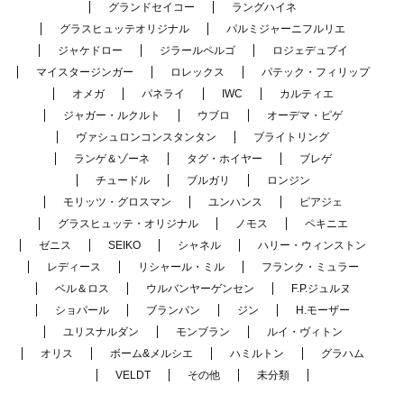
グランドセイコー
ラングハイネ
グラスヒュッテオリジナル
パルミジャーニフルリエ
ジャケドロー
ジラールペルゴ
ロジェデュブイ
マイスタージンガー
ロレックス
パテック・フィリップ
オメガ
パネライ
IWC
カルティエ
ジャガー・ルクルト
ウブロ
オーデマ・ピゲ
ヴァシュロンコンスタンタン
ブライトリング
ランゲ＆ゾーネ
タグ・ホイヤー
ブレゲ
チュードル
ブルガリ
ロンジン
モリッツ・グロスマン
ユンハンス
ピアジェ
グラスヒュッテ・オリジナル
ノモス
ペキニエ
ゼニス
SEIKO
シャネル
ハリー・ウィンストン
レディース
リシャール・ミル
フランク・ミュラー
ベル＆ロス
ウルバンヤーゲンセン
F.P.ジュルヌ
ショパール
ブランパン
ジン
H.モーザー
ユリスナルダン
モンブラン
ルイ・ヴィトン
オリス
ボーム&メルシエ
ハミルトン
グラハム
VELDT
その他
未分類