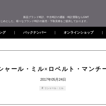
新品ブランド時計、中古時計の通販・時計買取ならGMT
はじめとした、様々なブランド時計の販売・下取見積をご提供しております。
オンラインショップ
バックナンバー
ング
シャール・ミル×ロベルト・マンチ
2017年05月24日
リシャール・ミル