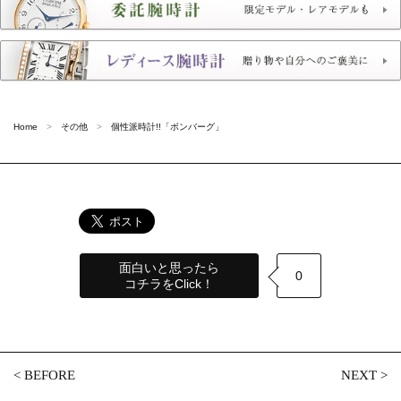
Home
その他
個性派時計!!「ボンバーグ」
面白いと思ったら
0
コチラをClick！
<
BEFORE
NEXT
>