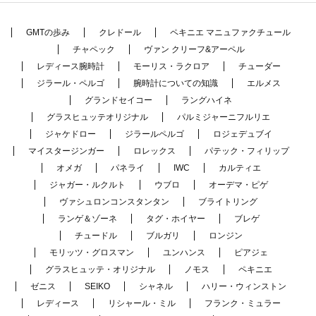
GMTの歩み
クレドール
ペキニエ マニュファクチュール
チャペック
ヴァン クリーフ&アーペル
レディース腕時計
モーリス・ラクロア
チューダー
ジラール・ペルゴ
腕時計についての知識
エルメス
グランドセイコー
ラングハイネ
グラスヒュッテオリジナル
パルミジャーニフルリエ
ジャケドロー
ジラールペルゴ
ロジェデュブイ
マイスタージンガー
ロレックス
パテック・フィリップ
オメガ
パネライ
IWC
カルティエ
ジャガー・ルクルト
ウブロ
オーデマ・ピゲ
ヴァシュロンコンスタンタン
ブライトリング
ランゲ＆ゾーネ
タグ・ホイヤー
ブレゲ
チュードル
ブルガリ
ロンジン
モリッツ・グロスマン
ユンハンス
ピアジェ
グラスヒュッテ・オリジナル
ノモス
ペキニエ
ゼニス
SEIKO
シャネル
ハリー・ウィンストン
レディース
リシャール・ミル
フランク・ミュラー