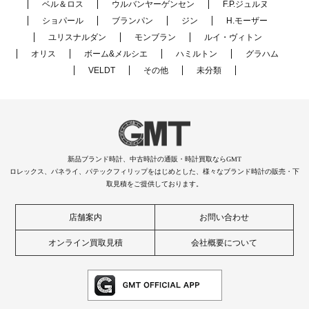
ベル＆ロス
ウルバンヤーゲンセン
F.P.ジュルヌ
ショパール
ブランパン
ジン
H.モーザー
ユリスナルダン
モンブラン
ルイ・ヴィトン
オリス
ボーム&メルシエ
ハミルトン
グラハム
VELDT
その他
未分類
新品ブランド時計、中古時計の通販・時計買取ならGMT
ロレックス、パネライ、パテックフィリップをはじめとした、様々なブランド時計の販売・下
取見積をご提供しております。
店舗案内
お問い合わせ
オンライン買取見積
会社概要について