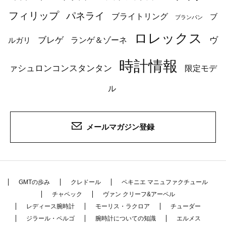
フィリップ
パネライ
ブライトリング
ブ
ブランパン
ロレックス
ブレゲ
ヴ
ルガリ
ランゲ＆ゾーネ
時計情報
ァシュロンコンスタンタン
限定モデ
ル
メールマガジン登録
GMTの歩み
クレドール
ペキニエ マニュファクチュール
チャペック
ヴァン クリーフ&アーペル
レディース腕時計
モーリス・ラクロア
チューダー
ジラール・ペルゴ
腕時計についての知識
エルメス