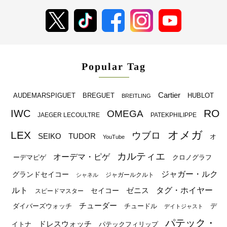
Popular Tag
Cartier
BREGUET
HUBLOT
AUDEMARSPIGUET
BREITLING
RO
IWC
OMEGA
JAEGER LECOULTRE
PATEKPHILIPPE
オメガ
LEX
ウブロ
SEIKO
TUDOR
オ
YouTube
カルティエ
オーデマ・ピゲ
ーデマピゲ
クロノグラフ
ジャガー・ルク
グランドセイコー
ジャガールクルト
シャネル
ルト
タグ・ホイヤー
ゼニス
セイコー
スピードマスター
チューダー
ダイバーズウォッチ
チュードル
デ
デイトジャスト
パテック・
ドレスウォッチ
イトナ
パテックフィリップ