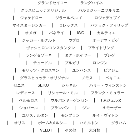
グランドセイコー
ラングハイネ
グラスヒュッテオリジナル
パルミジャーニフルリエ
ジャケドロー
ジラールペルゴ
ロジェデュブイ
マイスタージンガー
ロレックス
パテック・フィリップ
オメガ
パネライ
IWC
カルティエ
ジャガー・ルクルト
ウブロ
オーデマ・ピゲ
ヴァシュロンコンスタンタン
ブライトリング
ランゲ＆ゾーネ
タグ・ホイヤー
ブレゲ
チュードル
ブルガリ
ロンジン
モリッツ・グロスマン
ユンハンス
ピアジェ
グラスヒュッテ・オリジナル
ノモス
ペキニエ
ゼニス
SEIKO
シャネル
ハリー・ウィンストン
レディース
リシャール・ミル
フランク・ミュラー
ベル＆ロス
ウルバンヤーゲンセン
F.P.ジュルヌ
ショパール
ブランパン
ジン
H.モーザー
ユリスナルダン
モンブラン
ルイ・ヴィトン
オリス
ボーム&メルシエ
ハミルトン
グラハム
VELDT
その他
未分類