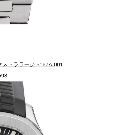
トララージ 5167A-001
598