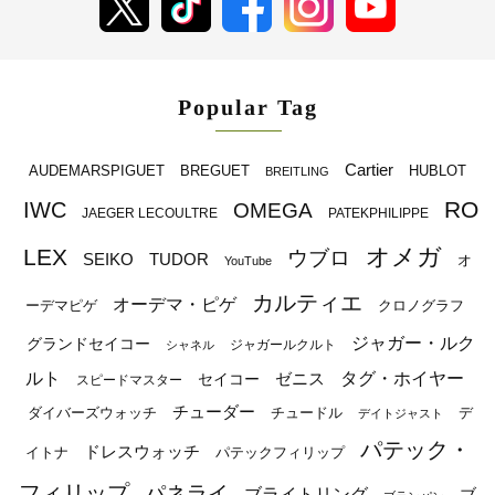
Popular Tag
Cartier
BREGUET
HUBLOT
AUDEMARSPIGUET
BREITLING
RO
IWC
OMEGA
JAEGER LECOULTRE
PATEKPHILIPPE
オメガ
LEX
ウブロ
SEIKO
TUDOR
オ
YouTube
カルティエ
オーデマ・ピゲ
ーデマピゲ
クロノグラフ
ジャガー・ルク
グランドセイコー
ジャガールクルト
シャネル
ルト
タグ・ホイヤー
ゼニス
セイコー
スピードマスター
チューダー
ダイバーズウォッチ
チュードル
デ
デイトジャスト
パテック・
ドレスウォッチ
イトナ
パテックフィリップ
フィリップ
パネライ
ブライトリング
ブ