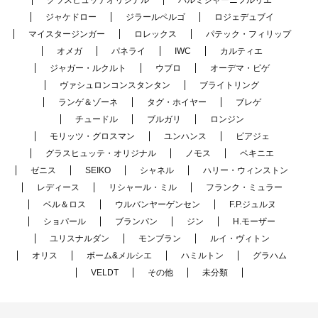
ジャケドロー
ジラールペルゴ
ロジェデュブイ
マイスタージンガー
ロレックス
パテック・フィリップ
オメガ
パネライ
IWC
カルティエ
ジャガー・ルクルト
ウブロ
オーデマ・ピゲ
ヴァシュロンコンスタンタン
ブライトリング
ランゲ＆ゾーネ
タグ・ホイヤー
ブレゲ
チュードル
ブルガリ
ロンジン
モリッツ・グロスマン
ユンハンス
ピアジェ
グラスヒュッテ・オリジナル
ノモス
ペキニエ
ゼニス
SEIKO
シャネル
ハリー・ウィンストン
レディース
リシャール・ミル
フランク・ミュラー
ベル＆ロス
ウルバンヤーゲンセン
F.P.ジュルヌ
ショパール
ブランパン
ジン
H.モーザー
ユリスナルダン
モンブラン
ルイ・ヴィトン
オリス
ボーム&メルシエ
ハミルトン
グラハム
VELDT
その他
未分類