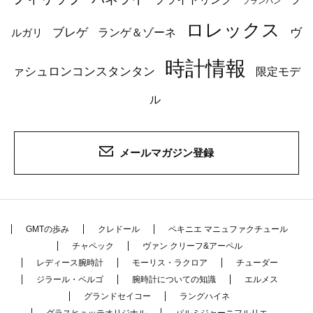
ブランパン
ロレックス
ブレゲ
ヴ
ルガリ
ランゲ＆ゾーネ
時計情報
ァシュロンコンスタンタン
限定モデ
ル
メールマガジン登録
GMTの歩み
クレドール
ペキニエ マニュファクチュール
チャペック
ヴァン クリーフ&アーペル
レディース腕時計
モーリス・ラクロア
チューダー
ジラール・ペルゴ
腕時計についての知識
エルメス
グランドセイコー
ラングハイネ
グラスヒュッテオリジナル
パルミジャーニフルリエ