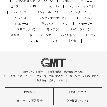
グラスヒュッテ・オリジナル
ノモス
ペキニエ
ゼニス
SEIKO
シャネル
ハリー・ウィンストン
レディース
リシャール・ミル
フランク・ミュラー
ベル＆ロス
ウルバンヤーゲンセン
F.P.ジュルヌ
ショパール
ブランパン
ジン
H.モーザー
ユリスナルダン
モンブラン
ルイ・ヴィトン
オリス
ボーム&メルシエ
ハミルトン
グラハム
VELDT
その他
未分類
新品ブランド時計、中古時計の通販・時計買取ならGMT
ロレックス、パネライ、パテックフィリップをはじめとした、様々なブランド時計の販売・下
取見積をご提供しております。
店舗案内
お問い合わせ
オンライン買取見積
会社概要について