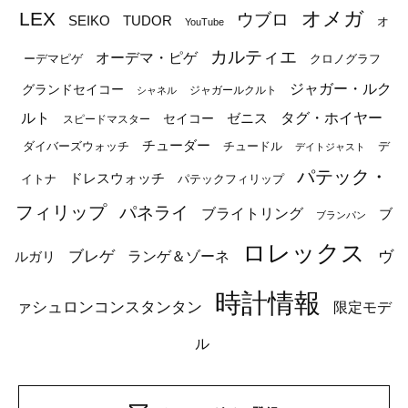
オメガ
LEX
ウブロ
SEIKO
TUDOR
オ
YouTube
カルティエ
オーデマ・ピゲ
ーデマピゲ
クロノグラフ
ジャガー・ルク
グランドセイコー
ジャガールクルト
シャネル
ルト
タグ・ホイヤー
ゼニス
セイコー
スピードマスター
チューダー
ダイバーズウォッチ
チュードル
デ
デイトジャスト
パテック・
ドレスウォッチ
イトナ
パテックフィリップ
フィリップ
パネライ
ブライトリング
ブ
ブランパン
ロレックス
ブレゲ
ヴ
ルガリ
ランゲ＆ゾーネ
時計情報
ァシュロンコンスタンタン
限定モデ
ル