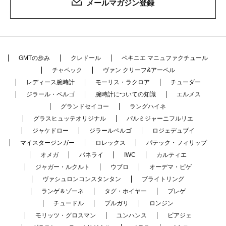
メールマガジン登録
GMTの歩み
クレドール
ペキニエ マニュファクチュール
チャペック
ヴァン クリーフ&アーペル
レディース腕時計
モーリス・ラクロア
チューダー
ジラール・ペルゴ
腕時計についての知識
エルメス
グランドセイコー
ラングハイネ
グラスヒュッテオリジナル
パルミジャーニフルリエ
ジャケドロー
ジラールペルゴ
ロジェデュブイ
マイスタージンガー
ロレックス
パテック・フィリップ
オメガ
パネライ
IWC
カルティエ
ジャガー・ルクルト
ウブロ
オーデマ・ピゲ
ヴァシュロンコンスタンタン
ブライトリング
ランゲ＆ゾーネ
タグ・ホイヤー
ブレゲ
チュードル
ブルガリ
ロンジン
モリッツ・グロスマン
ユンハンス
ピアジェ