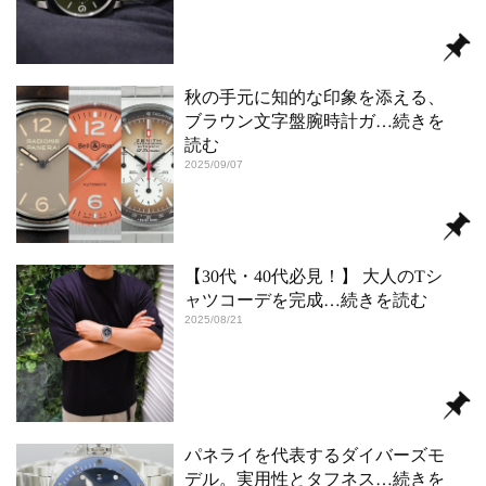
秋の手元に知的な印象を添える、
ブラウン文字盤腕時計ガ
…続きを
読む
2025/09/07
【30代・40代必見！】 大人のTシ
ャツコーデを完成
…続きを読む
2025/08/21
パネライを代表するダイバーズモ
デル。実用性とタフネス
…続きを