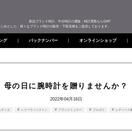
新品ブランド時計、中古時計の通販・時計買取ならGMT
はじめとした、様々なブランド時計の販売・下取見積をご提供しております。
オンラインショップ
バックナンバー
ング
母の日に腕時計を贈りませんか？
2022年04月16日
ルティエ
ハリーウィンストン
フランクミュラー
ブルガリ
レディース