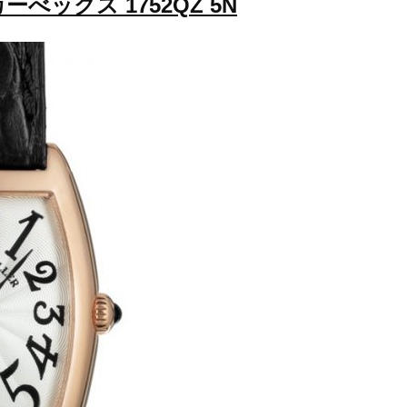
カーべックス 1752QZ 5N