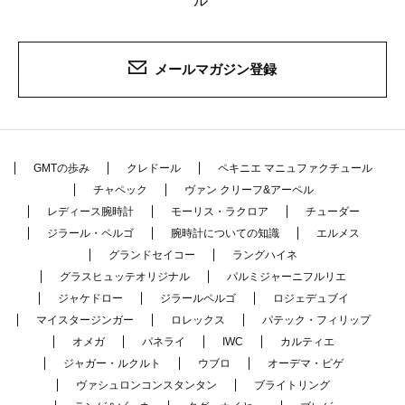
ル
メールマガジン登録
GMTの歩み
クレドール
ペキニエ マニュファクチュール
チャペック
ヴァン クリーフ&アーペル
レディース腕時計
モーリス・ラクロア
チューダー
ジラール・ペルゴ
腕時計についての知識
エルメス
グランドセイコー
ラングハイネ
グラスヒュッテオリジナル
パルミジャーニフルリエ
ジャケドロー
ジラールペルゴ
ロジェデュブイ
マイスタージンガー
ロレックス
パテック・フィリップ
オメガ
パネライ
IWC
カルティエ
ジャガー・ルクルト
ウブロ
オーデマ・ピゲ
ヴァシュロンコンスタンタン
ブライトリング