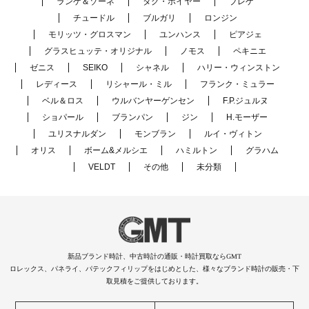
ランゲ＆ゾーネ
タグ・ホイヤー
ブレゲ
チュードル
ブルガリ
ロンジン
モリッツ・グロスマン
ユンハンス
ピアジェ
グラスヒュッテ・オリジナル
ノモス
ペキニエ
ゼニス
SEIKO
シャネル
ハリー・ウィンストン
レディース
リシャール・ミル
フランク・ミュラー
ベル＆ロス
ウルバンヤーゲンセン
F.P.ジュルヌ
ショパール
ブランパン
ジン
H.モーザー
ユリスナルダン
モンブラン
ルイ・ヴィトン
オリス
ボーム&メルシエ
ハミルトン
グラハム
VELDT
その他
未分類
新品ブランド時計、中古時計の通販・時計買取ならGMT
ロレックス、パネライ、パテックフィリップをはじめとした、様々なブランド時計の販売・下
取見積をご提供しております。