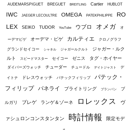
Cartier
BREGUET
HUBLOT
AUDEMARSPIGUET
BREITLING
RO
IWC
OMEGA
JAEGER LECOULTRE
PATEKPHILIPPE
オメガ
LEX
ウブロ
SEIKO
TUDOR
オ
YouTube
カルティエ
オーデマ・ピゲ
ーデマピゲ
クロノグラフ
ジャガー・ルク
グランドセイコー
ジャガールクルト
シャネル
ルト
タグ・ホイヤー
ゼニス
セイコー
スピードマスター
チューダー
ダイバーズウォッチ
チュードル
デ
デイトジャスト
パテック・
ドレスウォッチ
イトナ
パテックフィリップ
フィリップ
パネライ
ブライトリング
ブ
ブランパン
ロレックス
ブレゲ
ヴ
ルガリ
ランゲ＆ゾーネ
時計情報
ァシュロンコンスタンタン
限定モデ