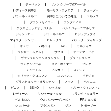
チャペック
ヴァン クリーフ&アーペル
レディース腕時計
モーリス・ラクロア
チューダー
ジラール・ペルゴ
腕時計についての知識
エルメス
グランドセイコー
ラングハイネ
グラスヒュッテオリジナル
パルミジャーニフルリエ
ジャケドロー
ジラールペルゴ
ロジェデュブイ
マイスタージンガー
ロレックス
パテック・フィリップ
オメガ
パネライ
IWC
カルティエ
ジャガー・ルクルト
ウブロ
オーデマ・ピゲ
ヴァシュロンコンスタンタン
ブライトリング
ランゲ＆ゾーネ
タグ・ホイヤー
ブレゲ
チュードル
ブルガリ
ロンジン
モリッツ・グロスマン
ユンハンス
ピアジェ
グラスヒュッテ・オリジナル
ノモス
ペキニエ
ゼニス
SEIKO
シャネル
ハリー・ウィンストン
レディース
リシャール・ミル
フランク・ミュラー
ベル＆ロス
ウルバンヤーゲンセン
F.P.ジュルヌ
ショパール
ブランパン
ジン
H.モーザー