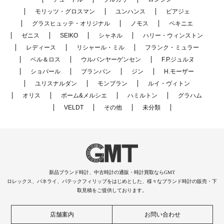
モリッツ・グロスマン
ユンハンス
ピアジェ
グラスヒュッテ・オリジナル
ノモス
ペキニエ
ゼニス
SEIKO
シャネル
ハリー・ウィンストン
レディース
リシャール・ミル
フランク・ミュラー
ベル＆ロス
ウルバンヤーゲンセン
F.P.ジュルヌ
ショパール
ブランパン
ジン
H.モーザー
ユリスナルダン
モンブラン
ルイ・ヴィトン
オリス
ボーム&メルシエ
ハミルトン
グラハム
VELDT
その他
未分類
新品ブランド時計、中古時計の通販・時計買取ならGMT
ロレックス、パネライ、パテックフィリップをはじめとした、様々なブランド時計の販売・下
取見積をご提供しております。
店舗案内
お問い合わせ