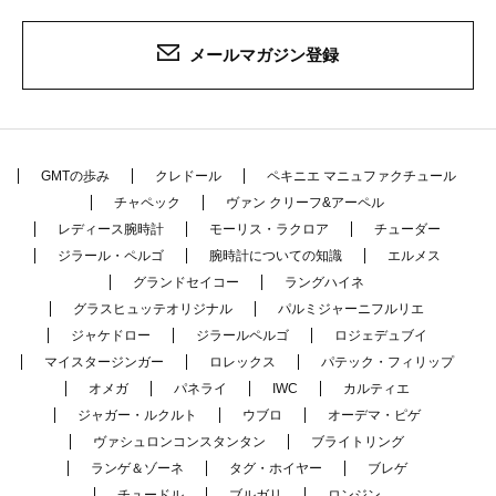
メールマガジン登録
GMTの歩み
クレドール
ペキニエ マニュファクチュール
チャペック
ヴァン クリーフ&アーペル
レディース腕時計
モーリス・ラクロア
チューダー
ジラール・ペルゴ
腕時計についての知識
エルメス
グランドセイコー
ラングハイネ
グラスヒュッテオリジナル
パルミジャーニフルリエ
ジャケドロー
ジラールペルゴ
ロジェデュブイ
マイスタージンガー
ロレックス
パテック・フィリップ
オメガ
パネライ
IWC
カルティエ
ジャガー・ルクルト
ウブロ
オーデマ・ピゲ
ヴァシュロンコンスタンタン
ブライトリング
ランゲ＆ゾーネ
タグ・ホイヤー
ブレゲ
チュードル
ブルガリ
ロンジン