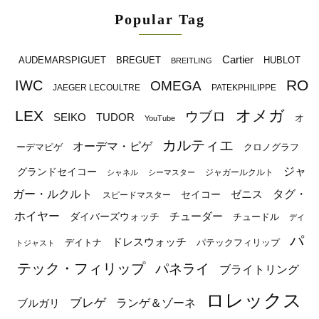
Popular Tag
Cartier
BREGUET
HUBLOT
AUDEMARSPIGUET
BREITLING
RO
IWC
OMEGA
JAEGER LECOULTRE
PATEKPHILIPPE
オメガ
LEX
ウブロ
SEIKO
TUDOR
オ
YouTube
カルティエ
オーデマ・ピゲ
ーデマピゲ
クロノグラフ
ジャ
グランドセイコー
ジャガールクルト
シャネル
シーマスター
ガー・ルクルト
タグ・
ゼニス
セイコー
スピードマスター
ホイヤー
チューダー
ダイバーズウォッチ
チュードル
デイ
パ
ドレスウォッチ
デイトナ
パテックフィリップ
トジャスト
テック・フィリップ
パネライ
ブライトリング
ロレックス
ブレゲ
ブルガリ
ランゲ＆ゾーネ