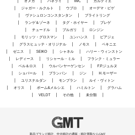
オメガ
パネライ
IWC
カルティエ
ジャガー・ルクルト
ウブロ
オーデマ・ピゲ
ヴァシュロンコンスタンタン
ブライトリング
ランゲ＆ゾーネ
タグ・ホイヤー
ブレゲ
チュードル
ブルガリ
ロンジン
モリッツ・グロスマン
ユンハンス
ピアジェ
グラスヒュッテ・オリジナル
ノモス
ペキニエ
ゼニス
SEIKO
シャネル
ハリー・ウィンストン
レディース
リシャール・ミル
フランク・ミュラー
ベル＆ロス
ウルバンヤーゲンセン
F.P.ジュルヌ
ショパール
ブランパン
ジン
H.モーザー
ユリスナルダン
モンブラン
ルイ・ヴィトン
オリス
ボーム&メルシエ
ハミルトン
グラハム
VELDT
その他
未分類
新品ブランド時計、中古時計の通販・時計買取ならGMT