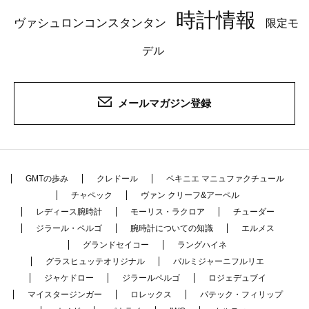
時計情報
ヴァシュロンコンスタンタン
限定モ
デル
メールマガジン登録
GMTの歩み
クレドール
ペキニエ マニュファクチュール
チャペック
ヴァン クリーフ&アーペル
レディース腕時計
モーリス・ラクロア
チューダー
ジラール・ペルゴ
腕時計についての知識
エルメス
グランドセイコー
ラングハイネ
グラスヒュッテオリジナル
パルミジャーニフルリエ
ジャケドロー
ジラールペルゴ
ロジェデュブイ
マイスタージンガー
ロレックス
パテック・フィリップ