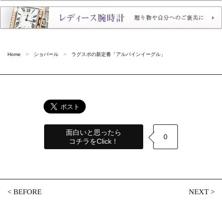
Home
ショパール
ラグスポの新定番「アルパインイーグル」
面白いと思ったら
0
コチラをClick！
<
BEFORE
NEXT
>