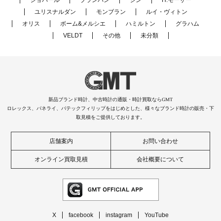
ショパール
ブランパン
ジン
H.モーザー
ユリスナルダン
モンブラン
ルイ・ヴィトン
オリス
ボーム&メルシエ
ハミルトン
グラハム
VELDT
その他
未分類
新品ブランド時計、中古時計の通販・時計買取ならGMT
ロレックス、パネライ、パテックフィリップをはじめとした、様々なブランド時計の販売・下
取見積をご提供しております。
店舗案内
お問い合わせ
オンライン買取見積
会社概要について
X
facebook
instagram
YouTube