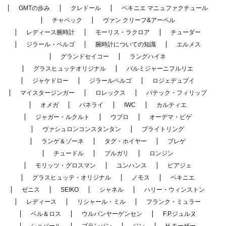
GMTの歩み
クレドール
ペキニエ マニュファクチュール
チャペック
ヴァン クリーフ&アーペル
レディース腕時計
モーリス・ラクロア
チューダー
ジラール・ペルゴ
腕時計についての知識
エルメス
グランドセイコー
ラングハイネ
グラスヒュッテオリジナル
パルミジャーニフルリエ
ジャケドロー
ジラールペルゴ
ロジェデュブイ
マイスタージンガー
ロレックス
パテック・フィリップ
オメガ
パネライ
IWC
カルティエ
ジャガー・ルクルト
ウブロ
オーデマ・ピゲ
ヴァシュロンコンスタンタン
ブライトリング
ランゲ＆ゾーネ
タグ・ホイヤー
ブレゲ
チュードル
ブルガリ
ロンジン
モリッツ・グロスマン
ユンハンス
ピアジェ
グラスヒュッテ・オリジナル
ノモス
ペキニエ
ゼニス
SEIKO
シャネル
ハリー・ウィンストン
レディース
リシャール・ミル
フランク・ミュラー
ベル＆ロス
ウルバンヤーゲンセン
F.P.ジュルヌ