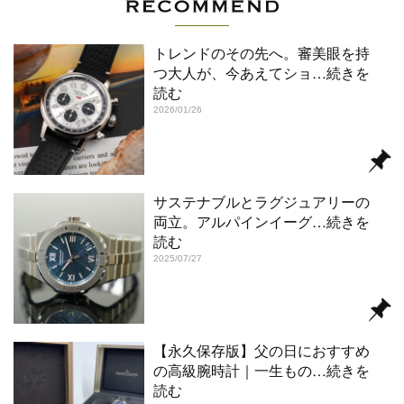
トレンドのその先へ。審美眼を持
つ大人が、今あえてショ
…続きを
読む
2026/01/26
サステナブルとラグジュアリーの
両立。アルパインイーグ
…続きを
読む
2025/07/27
【永久保存版】父の日におすすめ
の高級腕時計｜一生もの
…続きを
読む