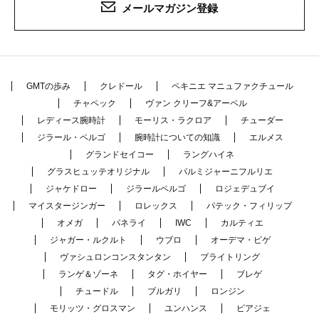
メールマガジン登録
GMTの歩み
クレドール
ペキニエ マニュファクチュール
チャペック
ヴァン クリーフ&アーペル
レディース腕時計
モーリス・ラクロア
チューダー
ジラール・ペルゴ
腕時計についての知識
エルメス
グランドセイコー
ラングハイネ
グラスヒュッテオリジナル
パルミジャーニフルリエ
ジャケドロー
ジラールペルゴ
ロジェデュブイ
マイスタージンガー
ロレックス
パテック・フィリップ
オメガ
パネライ
IWC
カルティエ
ジャガー・ルクルト
ウブロ
オーデマ・ピゲ
ヴァシュロンコンスタンタン
ブライトリング
ランゲ＆ゾーネ
タグ・ホイヤー
ブレゲ
チュードル
ブルガリ
ロンジン
モリッツ・グロスマン
ユンハンス
ピアジェ