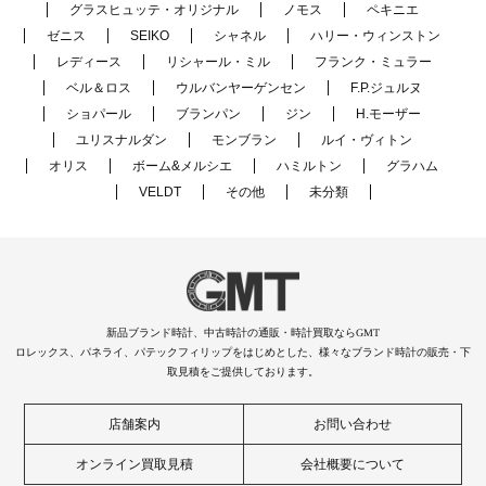
グラスヒュッテ・オリジナル
ノモス
ペキニエ
ゼニス
SEIKO
シャネル
ハリー・ウィンストン
レディース
リシャール・ミル
フランク・ミュラー
ベル＆ロス
ウルバンヤーゲンセン
F.P.ジュルヌ
ショパール
ブランパン
ジン
H.モーザー
ユリスナルダン
モンブラン
ルイ・ヴィトン
オリス
ボーム&メルシエ
ハミルトン
グラハム
VELDT
その他
未分類
新品ブランド時計、中古時計の通販・時計買取ならGMT
ロレックス、パネライ、パテックフィリップをはじめとした、様々なブランド時計の販売・下
取見積をご提供しております。
店舗案内
お問い合わせ
オンライン買取見積
会社概要について