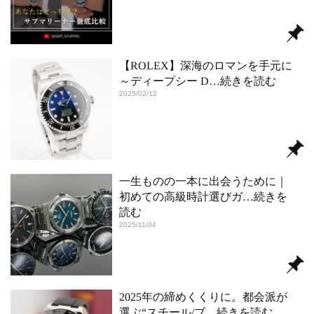
【ROLEX】深海のロマンを手元に
～ディープシー D
…続きを読む
2025/02/12
一生ものの一本に出会うために｜
初めての高級時計選びガ
…続きを
読む
2025/11/04
2025年の締めくくりに。都会派が
選ぶ“スチール/ブ
…続きを読む