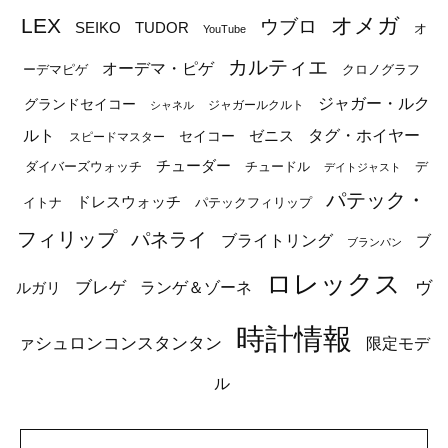
オメガ
LEX
ウブロ
SEIKO
TUDOR
オ
YouTube
カルティエ
オーデマ・ピゲ
ーデマピゲ
クロノグラフ
ジャガー・ルク
グランドセイコー
ジャガールクルト
シャネル
ルト
タグ・ホイヤー
ゼニス
セイコー
スピードマスター
チューダー
ダイバーズウォッチ
チュードル
デ
デイトジャスト
パテック・
ドレスウォッチ
イトナ
パテックフィリップ
フィリップ
パネライ
ブライトリング
ブ
ブランパン
ロレックス
ブレゲ
ヴ
ルガリ
ランゲ＆ゾーネ
時計情報
ァシュロンコンスタンタン
限定モデ
ル