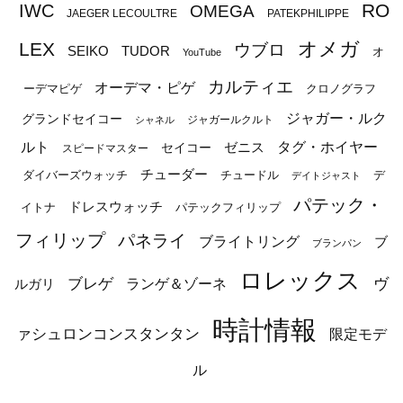
RO
IWC
OMEGA
JAEGER LECOULTRE
PATEKPHILIPPE
オメガ
LEX
ウブロ
SEIKO
TUDOR
オ
YouTube
カルティエ
オーデマ・ピゲ
ーデマピゲ
クロノグラフ
ジャガー・ルク
グランドセイコー
ジャガールクルト
シャネル
ルト
タグ・ホイヤー
ゼニス
セイコー
スピードマスター
チューダー
ダイバーズウォッチ
チュードル
デ
デイトジャスト
パテック・
ドレスウォッチ
イトナ
パテックフィリップ
フィリップ
パネライ
ブライトリング
ブ
ブランパン
ロレックス
ブレゲ
ヴ
ルガリ
ランゲ＆ゾーネ
時計情報
ァシュロンコンスタンタン
限定モデ
ル