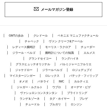
メールマガジン登録
GMTの歩み
クレドール
ペキニエ マニュファクチュール
チャペック
ヴァン クリーフ&アーペル
レディース腕時計
モーリス・ラクロア
チューダー
ジラール・ペルゴ
腕時計についての知識
エルメス
グランドセイコー
ラングハイネ
グラスヒュッテオリジナル
パルミジャーニフルリエ
ジャケドロー
ジラールペルゴ
ロジェデュブイ
マイスタージンガー
ロレックス
パテック・フィリップ
オメガ
パネライ
IWC
カルティエ
ジャガー・ルクルト
ウブロ
オーデマ・ピゲ
ヴァシュロンコンスタンタン
ブライトリング
ランゲ＆ゾーネ
タグ・ホイヤー
ブレゲ
チュードル
ブルガリ
ロンジン