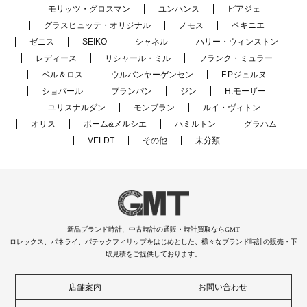
モリッツ・グロスマン
ユンハンス
ピアジェ
グラスヒュッテ・オリジナル
ノモス
ペキニエ
ゼニス
SEIKO
シャネル
ハリー・ウィンストン
レディース
リシャール・ミル
フランク・ミュラー
ベル＆ロス
ウルバンヤーゲンセン
F.P.ジュルヌ
ショパール
ブランパン
ジン
H.モーザー
ユリスナルダン
モンブラン
ルイ・ヴィトン
オリス
ボーム&メルシエ
ハミルトン
グラハム
VELDT
その他
未分類
新品ブランド時計、中古時計の通販・時計買取ならGMT
ロレックス、パネライ、パテックフィリップをはじめとした、様々なブランド時計の販売・下
取見積をご提供しております。
店舗案内
お問い合わせ