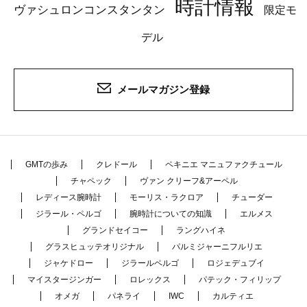
時計情報
ヴァシュロンコンスタンタン
限定モ
デル
メールマガジン登録
GMTの歩み
クレドール
ペキニエ マニュファクチュール
チャペック
ヴァン クリーフ&アーペル
レディース腕時計
モーリス・ラクロア
チューダー
ジラール・ペルゴ
腕時計についての知識
エルメス
グランドセイコー
ラングハイネ
グラスヒュッテオリジナル
パルミジャーニフルリエ
ジャケドロー
ジラールペルゴ
ロジェデュブイ
マイスタージンガー
ロレックス
パテック・フィリップ
オメガ
パネライ
IWC
カルティエ