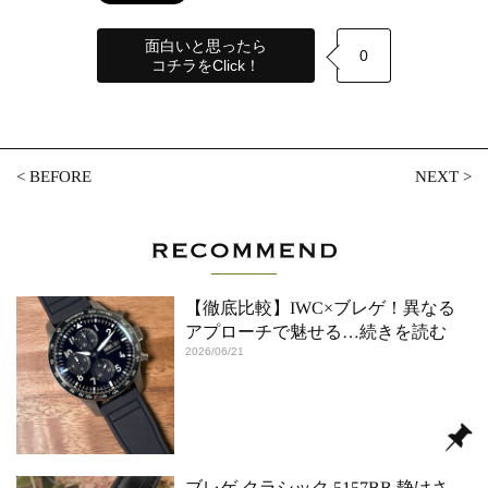
面白いと思ったら
0
コチラをClick！
<
BEFORE
NEXT
>
【徹底比較】IWC×ブレゲ！異なる
アプローチで魅せる
…続きを読む
2026/06/21
ブレゲ クラシック 5157BB 静けさ