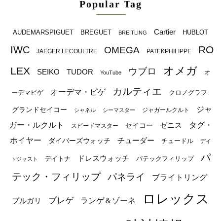
Popular Tag
Cartier
BREGUET
HUBLOT
AUDEMARSPIGUET
BREITLING
RO
IWC
OMEGA
JAEGER LECOULTRE
PATEKPHILIPPE
オメガ
LEX
ウブロ
SEIKO
TUDOR
オ
YouTube
カルティエ
オーデマ・ピゲ
ーデマピゲ
クロノグラフ
ジャ
グランドセイコー
ジャガールクルト
シャネル
シーマスター
ガー・ルクルト
タグ・
ゼニス
セイコー
スピードマスター
ホイヤー
チューダー
ダイバーズウォッチ
チュードル
デイ
パ
ドレスウォッチ
デイトナ
パテックフィリップ
トジャスト
テック・フィリップ
パネライ
ブライトリング
ロレックス
ブレゲ
ブルガリ
ランゲ＆ゾーネ