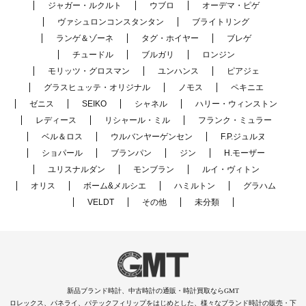
ジャガー・ルクルト
ウブロ
オーデマ・ピゲ
ヴァシュロンコンスタンタン
ブライトリング
ランゲ＆ゾーネ
タグ・ホイヤー
ブレゲ
チュードル
ブルガリ
ロンジン
モリッツ・グロスマン
ユンハンス
ピアジェ
グラスヒュッテ・オリジナル
ノモス
ペキニエ
ゼニス
SEIKO
シャネル
ハリー・ウィンストン
レディース
リシャール・ミル
フランク・ミュラー
ベル＆ロス
ウルバンヤーゲンセン
F.P.ジュルヌ
ショパール
ブランパン
ジン
H.モーザー
ユリスナルダン
モンブラン
ルイ・ヴィトン
オリス
ボーム&メルシエ
ハミルトン
グラハム
VELDT
その他
未分類
新品ブランド時計、中古時計の通販・時計買取ならGMT
ロレックス、パネライ、パテックフィリップをはじめとした、様々なブランド時計の販売・下