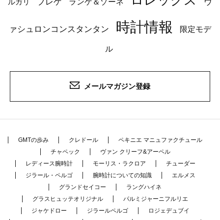
ロレックス
ブレゲ
ヴ
ルガリ
ランゲ＆ゾーネ
時計情報
ァシュロンコンスタンタン
限定モデ
ル
メールマガジン登録
GMTの歩み
クレドール
ペキニエ マニュファクチュール
チャペック
ヴァン クリーフ&アーペル
レディース腕時計
モーリス・ラクロア
チューダー
ジラール・ペルゴ
腕時計についての知識
エルメス
グランドセイコー
ラングハイネ
グラスヒュッテオリジナル
パルミジャーニフルリエ
ジャケドロー
ジラールペルゴ
ロジェデュブイ