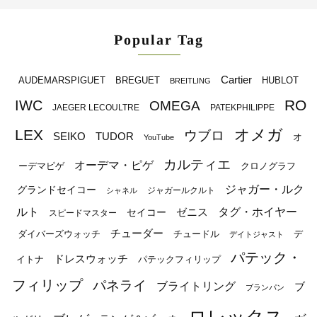
Popular Tag
Cartier
BREGUET
HUBLOT
AUDEMARSPIGUET
BREITLING
RO
IWC
OMEGA
JAEGER LECOULTRE
PATEKPHILIPPE
オメガ
LEX
ウブロ
SEIKO
TUDOR
オ
YouTube
カルティエ
オーデマ・ピゲ
ーデマピゲ
クロノグラフ
ジャガー・ルク
グランドセイコー
ジャガールクルト
シャネル
ルト
タグ・ホイヤー
ゼニス
セイコー
スピードマスター
チューダー
ダイバーズウォッチ
チュードル
デ
デイトジャスト
パテック・
ドレスウォッチ
イトナ
パテックフィリップ
フィリップ
パネライ
ブライトリング
ブ
ブランパン