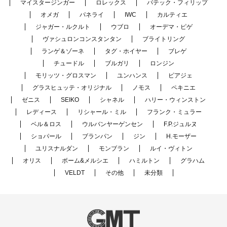
マイスタージンガー
ロレックス
パテック・フィリップ
オメガ
パネライ
IWC
カルティエ
ジャガー・ルクルト
ウブロ
オーデマ・ピゲ
ヴァシュロンコンスタンタン
ブライトリング
ランゲ＆ゾーネ
タグ・ホイヤー
ブレゲ
チュードル
ブルガリ
ロンジン
モリッツ・グロスマン
ユンハンス
ピアジェ
グラスヒュッテ・オリジナル
ノモス
ペキニエ
ゼニス
SEIKO
シャネル
ハリー・ウィンストン
レディース
リシャール・ミル
フランク・ミュラー
ベル＆ロス
ウルバンヤーゲンセン
F.P.ジュルヌ
ショパール
ブランパン
ジン
H.モーザー
ユリスナルダン
モンブラン
ルイ・ヴィトン
オリス
ボーム&メルシエ
ハミルトン
グラハム
VELDT
その他
未分類