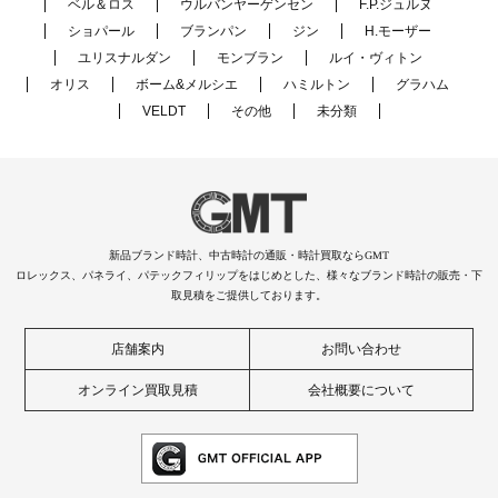
ベル＆ロス
ウルバンヤーゲンセン
F.P.ジュルヌ
ショパール
ブランパン
ジン
H.モーザー
ユリスナルダン
モンブラン
ルイ・ヴィトン
オリス
ボーム&メルシエ
ハミルトン
グラハム
VELDT
その他
未分類
新品ブランド時計、中古時計の通販・時計買取ならGMT
ロレックス、パネライ、パテックフィリップをはじめとした、様々なブランド時計の販売・下
取見積をご提供しております。
店舗案内
お問い合わせ
オンライン買取見積
会社概要について