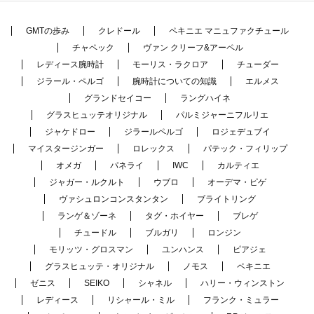
GMTの歩み
クレドール
ペキニエ マニュファクチュール
チャペック
ヴァン クリーフ&アーペル
レディース腕時計
モーリス・ラクロア
チューダー
ジラール・ペルゴ
腕時計についての知識
エルメス
グランドセイコー
ラングハイネ
グラスヒュッテオリジナル
パルミジャーニフルリエ
ジャケドロー
ジラールペルゴ
ロジェデュブイ
マイスタージンガー
ロレックス
パテック・フィリップ
オメガ
パネライ
IWC
カルティエ
ジャガー・ルクルト
ウブロ
オーデマ・ピゲ
ヴァシュロンコンスタンタン
ブライトリング
ランゲ＆ゾーネ
タグ・ホイヤー
ブレゲ
チュードル
ブルガリ
ロンジン
モリッツ・グロスマン
ユンハンス
ピアジェ
グラスヒュッテ・オリジナル
ノモス
ペキニエ
ゼニス
SEIKO
シャネル
ハリー・ウィンストン
レディース
リシャール・ミル
フランク・ミュラー