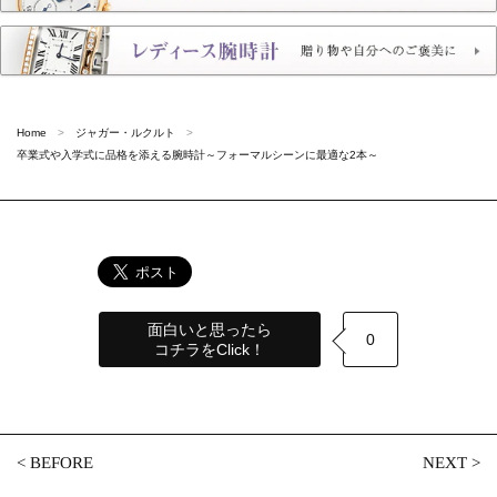
Home
ジャガー・ルクルト
卒業式や入学式に品格を添える腕時計～フォーマルシーンに最適な2本～
面白いと思ったら
0
コチラをClick！
<
BEFORE
NEXT
>