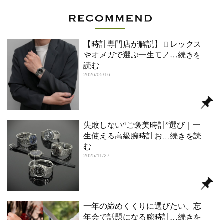
【時計専門店が解説】ロレックス
やオメガで選ぶ一生モノ
…続きを
読む
2026/05/16
失敗しない“ご褒美時計”選び｜一
生使える高級腕時計お
…続きを読
む
2025/11/27
一年の締めくくりに選びたい。忘
年会で話題になる腕時計
…続きを