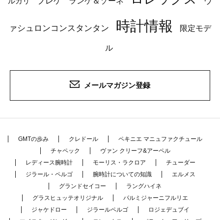
ブレゲ
ヴ
ルガリ
ランゲ＆ゾーネ
時計情報
ァシュロンコンスタンタン
限定モデ
ル
メールマガジン登録
GMTの歩み
クレドール
ペキニエ マニュファクチュール
チャペック
ヴァン クリーフ&アーペル
レディース腕時計
モーリス・ラクロア
チューダー
ジラール・ペルゴ
腕時計についての知識
エルメス
グランドセイコー
ラングハイネ
グラスヒュッテオリジナル
パルミジャーニフルリエ
ジャケドロー
ジラールペルゴ
ロジェデュブイ