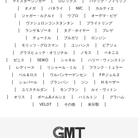
マイスタージンガー
ロレックス
パテック・フィリップ
オメガ
パネライ
IWC
カルティエ
ジャガー・ルクルト
ウブロ
オーデマ・ピゲ
ヴァシュロンコンスタンタン
ブライトリング
ランゲ＆ゾーネ
タグ・ホイヤー
ブレゲ
チュードル
ブルガリ
ロンジン
モリッツ・グロスマン
ユンハンス
ピアジェ
グラスヒュッテ・オリジナル
ノモス
ペキニエ
ゼニス
SEIKO
シャネル
ハリー・ウィンストン
レディース
リシャール・ミル
フランク・ミュラー
ベル＆ロス
ウルバンヤーゲンセン
F.P.ジュルヌ
ショパール
ブランパン
ジン
H.モーザー
ユリスナルダン
モンブラン
ルイ・ヴィトン
オリス
ボーム&メルシエ
ハミルトン
グラハム
VELDT
その他
未分類