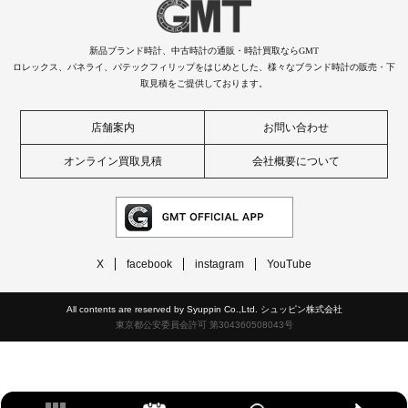
新品ブランド時計、中古時計の通販・時計買取ならGMT
ロレックス、パネライ、パテックフィリップをはじめとした、様々なブランド時計の販売・下
取見積をご提供しております。
店舗案内
お問い合わせ
オンライン買取見積
会社概要について
X
facebook
instagram
YouTube
All contents are reserved by Syuppin Co.,Ltd. シュッピン株式会社
東京都公安委員会許可 第304360508043号