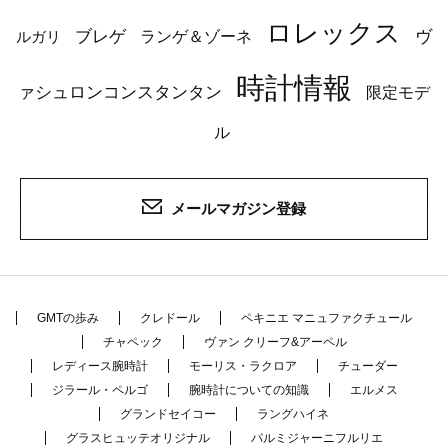
ロレックス
ブレゲ
ヴ
ルガリ
ランゲ＆ゾーネ
時計情報
ァシュロンコンスタンタン
限定モデ
ル
メールマガジン登録
GMTの歩み
クレドール
ペキニエ マニュファクチュール
チャペック
ヴァン クリーフ&アーペル
レディース腕時計
モーリス・ラクロア
チューダー
ジラール・ペルゴ
腕時計についての知識
エルメス
グランドセイコー
ラングハイネ
グラスヒュッテオリジナル
パルミジャーニフルリエ