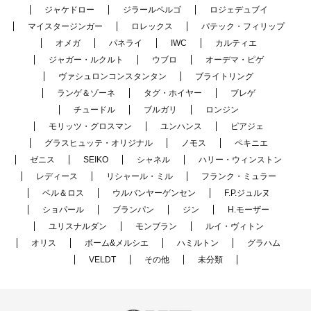
ジャケドロー
ジラールペルゴ
ロジェデュブイ
マイスタージンガー
ロレックス
パテック・フィリップ
オメガ
パネライ
IWC
カルティエ
ジャガー・ルクルト
ウブロ
オーデマ・ピゲ
ヴァシュロンコンスタンタン
ブライトリング
ランゲ＆ゾーネ
タグ・ホイヤー
ブレゲ
チュードル
ブルガリ
ロンジン
モリッツ・グロスマン
ユンハンス
ピアジェ
グラスヒュッテ・オリジナル
ノモス
ペキニエ
ゼニス
SEIKO
シャネル
ハリー・ウィンストン
レディース
リシャール・ミル
フランク・ミュラー
ベル＆ロス
ウルバンヤーゲンセン
F.P.ジュルヌ
ショパール
ブランパン
ジン
H.モーザー
ユリスナルダン
モンブラン
ルイ・ヴィトン
オリス
ボーム&メルシエ
ハミルトン
グラハム
VELDT
その他
未分類