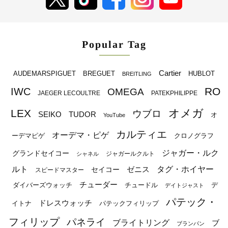
Popular Tag
Cartier
BREGUET
HUBLOT
AUDEMARSPIGUET
BREITLING
RO
IWC
OMEGA
JAEGER LECOULTRE
PATEKPHILIPPE
オメガ
LEX
ウブロ
SEIKO
TUDOR
オ
YouTube
カルティエ
オーデマ・ピゲ
ーデマピゲ
クロノグラフ
ジャガー・ルク
グランドセイコー
ジャガールクルト
シャネル
ルト
タグ・ホイヤー
ゼニス
セイコー
スピードマスター
チューダー
ダイバーズウォッチ
チュードル
デ
デイトジャスト
パテック・
ドレスウォッチ
イトナ
パテックフィリップ
フィリップ
パネライ
ブライトリング
ブ
ブランパン