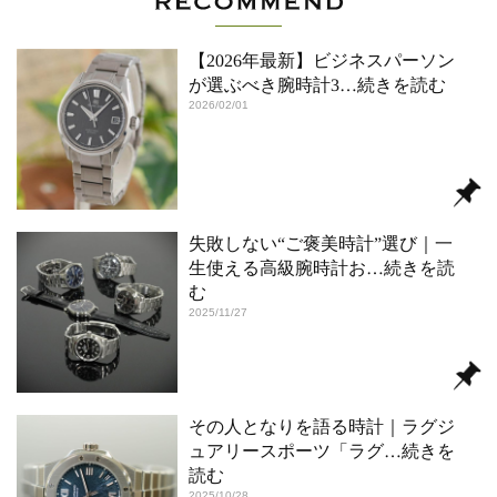
【2026年最新】ビジネスパーソン
が選ぶべき腕時計3
…続きを読む
2026/02/01
失敗しない“ご褒美時計”選び｜一
生使える高級腕時計お
…続きを読
む
2025/11/27
その人となりを語る時計｜ラグジ
ュアリースポーツ「ラグ
…続きを
読む
2025/10/28