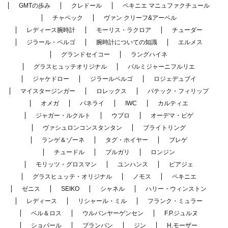
GMTの歩み
クレドール
ペキニエ マニュファクチュール
チャペック
ヴァン クリーフ&アーペル
レディース腕時計
モーリス・ラクロア
チューダー
ジラール・ペルゴ
腕時計についての知識
エルメス
グランドセイコー
ラングハイネ
グラスヒュッテオリジナル
パルミジャーニフルリエ
ジャケドロー
ジラールペルゴ
ロジェデュブイ
マイスタージンガー
ロレックス
パテック・フィリップ
オメガ
パネライ
IWC
カルティエ
ジャガー・ルクルト
ウブロ
オーデマ・ピゲ
ヴァシュロンコンスタンタン
ブライトリング
ランゲ＆ゾーネ
タグ・ホイヤー
ブレゲ
チュードル
ブルガリ
ロンジン
モリッツ・グロスマン
ユンハンス
ピアジェ
グラスヒュッテ・オリジナル
ノモス
ペキニエ
ゼニス
SEIKO
シャネル
ハリー・ウィンストン
レディース
リシャール・ミル
フランク・ミュラー
ベル＆ロス
ウルバンヤーゲンセン
F.P.ジュルヌ
ショパール
ブランパン
ジン
H.モーザー