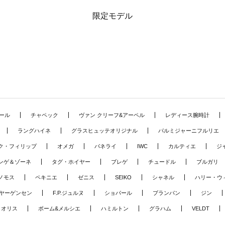
限定モデル
ール
チャペック
ヴァン クリーフ&アーペル
レディース腕時計
ラングハイネ
グラスヒュッテオリジナル
パルミジャーニフルリエ
ク・フィリップ
オメガ
パネライ
IWC
カルティエ
ジ
ンゲ＆ゾーネ
タグ・ホイヤー
ブレゲ
チュードル
ブルガリ
ノモス
ペキニエ
ゼニス
SEIKO
シャネル
ハリー・ウ
ヤーゲンセン
F.P.ジュルヌ
ショパール
ブランパン
ジン
オリス
ボーム&メルシエ
ハミルトン
グラハム
VELDT