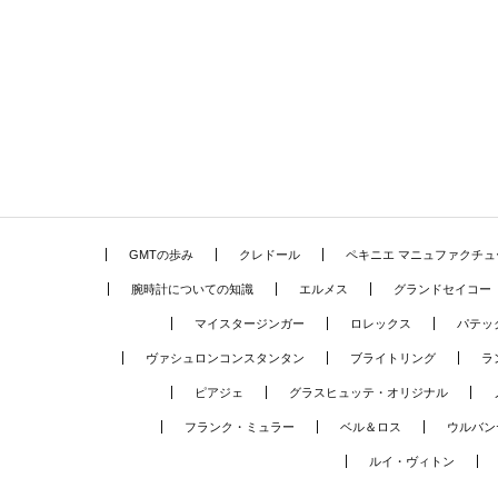
GMTの歩み
クレドール
ペキニエ マニュファクチュ
腕時計についての知識
エルメス
グランドセイコー
マイスタージンガー
ロレックス
パテッ
ヴァシュロンコンスタンタン
ブライトリング
ラ
ピアジェ
グラスヒュッテ・オリジナル
フランク・ミュラー
ベル＆ロス
ウルバン
ルイ・ヴィトン