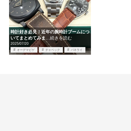
時計好き必見！近年の腕時計ブームにつ
いてまとめてみま
…続きを読む
2025/07/20
オーデマピゲ
チャペック
パネライ
フランクミュラー
ロレックス
時計情報