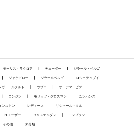
モーリス・ラクロア
チューダー
ジラール・ペルゴ
ジャケドロー
ジラールペルゴ
ロジェデュブイ
ャガー・ルクルト
ウブロ
オーデマ・ピゲ
ロンジン
モリッツ・グロスマン
ユンハンス
ィンストン
レディース
リシャール・ミル
H.モーザー
ユリスナルダン
モンブラン
その他
未分類