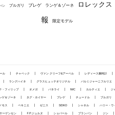
ロレックス
ブレゲ
ブルガリ
ランゲ＆ゾーネ
パン
報
限定モデル
ール
チャペック
ヴァン クリーフ&アーペル
レディース腕時計
ラングハイネ
グラスヒュッテオリジナル
パルミジャーニフルリエ
ク・フィリップ
オメガ
パネライ
IWC
カルティエ
ジ
ンゲ＆ゾーネ
タグ・ホイヤー
ブレゲ
チュードル
ブルガリ
ノモス
ペキニエ
ゼニス
SEIKO
シャネル
ハリー・ウ
ヤーゲンセン
F.P.ジュルヌ
ショパール
ブランパン
ジン