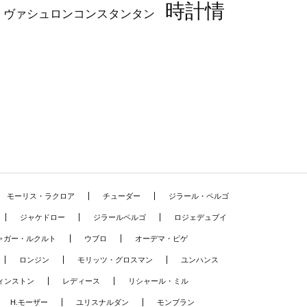
時計情
ヴァシュロンコンスタンタン
モーリス・ラクロア
チューダー
ジラール・ペルゴ
ジャケドロー
ジラールペルゴ
ロジェデュブイ
ャガー・ルクルト
ウブロ
オーデマ・ピゲ
ロンジン
モリッツ・グロスマン
ユンハンス
ィンストン
レディース
リシャール・ミル
H.モーザー
ユリスナルダン
モンブラン