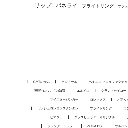
リップ
パネライ
ブライトリング
ブラン
GMTの歩み
クレドール
ペキニエ マニュファクチュ
腕時計についての知識
エルメス
グランドセイコー
マイスタージンガー
ロレックス
パテッ
ヴァシュロンコンスタンタン
ブライトリング
ラ
ピアジェ
グラスヒュッテ・オリジナル
フランク・ミュラー
ベル＆ロス
ウルバン