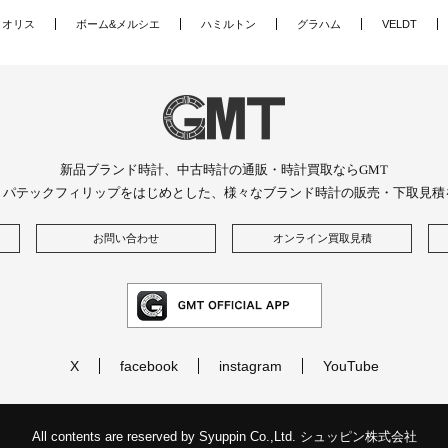
オリス
ボーム&メルシエ
ハミルトン
グラハム
VELDT
新品ブランド時計、中古時計の通販・時計買取ならGMT
、パテックフィリップをはじめとした、様々なブランド時計の販売・下取見積
お問い合わせ
オンライン買取見積
X
facebook
instagram
YouTube
All contents are reserved by Syuppin Co.,Ltd. シュッピン株式会社