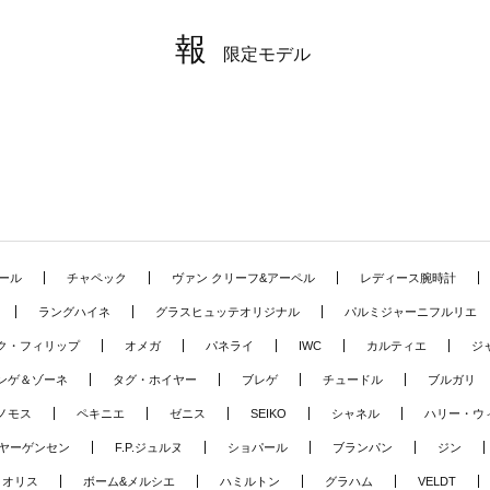
報
限定モデル
ール
チャペック
ヴァン クリーフ&アーペル
レディース腕時計
ラングハイネ
グラスヒュッテオリジナル
パルミジャーニフルリエ
ク・フィリップ
オメガ
パネライ
IWC
カルティエ
ジ
ンゲ＆ゾーネ
タグ・ホイヤー
ブレゲ
チュードル
ブルガリ
ノモス
ペキニエ
ゼニス
SEIKO
シャネル
ハリー・ウ
ヤーゲンセン
F.P.ジュルヌ
ショパール
ブランパン
ジン
オリス
ボーム&メルシエ
ハミルトン
グラハム
VELDT