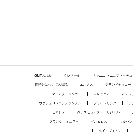
GMTの歩み
クレドール
ペキニエ マニュファクチュ
腕時計についての知識
エルメス
グランドセイコー
マイスタージンガー
ロレックス
パテッ
ヴァシュロンコンスタンタン
ブライトリング
ラ
ピアジェ
グラスヒュッテ・オリジナル
フランク・ミュラー
ベル＆ロス
ウルバン
ルイ・ヴィトン