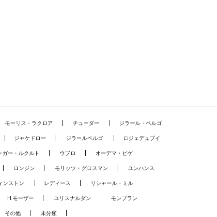
モーリス・ラクロア
チューダー
ジラール・ペルゴ
ジャケドロー
ジラールペルゴ
ロジェデュブイ
ャガー・ルクルト
ウブロ
オーデマ・ピゲ
ロンジン
モリッツ・グロスマン
ユンハンス
ィンストン
レディース
リシャール・ミル
H.モーザー
ユリスナルダン
モンブラン
その他
未分類