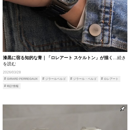
漆黒に宿る知的な青｜「ロレアート スケルトン」が描く
…続き
を読む
2026/03/28
GIRARD PERREGAUX
ジラールペルゴ
ジラール・ペルゴ
ロレアート
時計情報