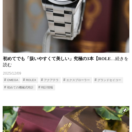
初めてでも「扱いやすくて美しい」究極の3本【ROLE
…続きを
読む
2025/12/09
OMEGA
ROLEX
アクアテラ
エクスプローラー
グランドセイコー
初めての機械式時計
時計情報