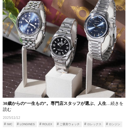
30歳からの“一生もの”。専門店スタッフが選ぶ、人生
…続きを
読む
2025/11/12
IWC
LONGINES
ROLEX
ご褒美ウォッチ
ロレックス
ロンジン