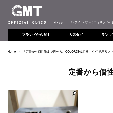
ロレックス、パネライ、パテックフィリップを
ブランドから探す
ランキ
人気タグ
Home
「
定番から個性派まで選べる、COLORDIAL特集
」タグ 記事リス
定番から個性