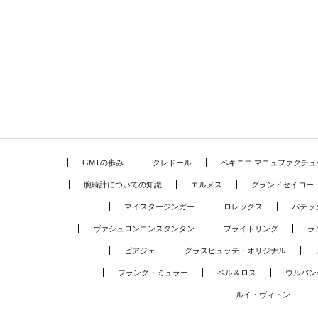
GMTの歩み
クレドール
ペキニエ マニュファクチュ
腕時計についての知識
エルメス
グランドセイコー
マイスタージンガー
ロレックス
パテッ
ヴァシュロンコンスタンタン
ブライトリング
ラ
ピアジェ
グラスヒュッテ・オリジナル
フランク・ミュラー
ベル＆ロス
ウルバン
ルイ・ヴィトン