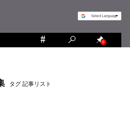
0
集
タグ 記事リスト