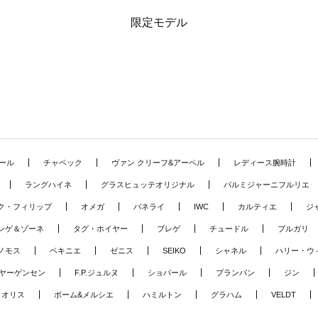
限定モデル
ール
チャペック
ヴァン クリーフ&アーペル
レディース腕時計
ラングハイネ
グラスヒュッテオリジナル
パルミジャーニフルリエ
ク・フィリップ
オメガ
パネライ
IWC
カルティエ
ジ
ンゲ＆ゾーネ
タグ・ホイヤー
ブレゲ
チュードル
ブルガリ
ノモス
ペキニエ
ゼニス
SEIKO
シャネル
ハリー・ウ
ヤーゲンセン
F.P.ジュルヌ
ショパール
ブランパン
ジン
オリス
ボーム&メルシエ
ハミルトン
グラハム
VELDT