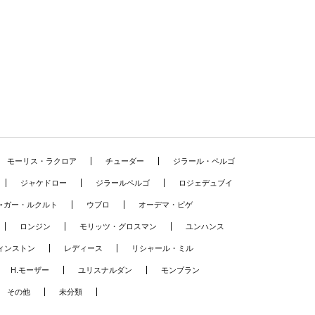
モーリス・ラクロア
チューダー
ジラール・ペルゴ
ジャケドロー
ジラールペルゴ
ロジェデュブイ
ャガー・ルクルト
ウブロ
オーデマ・ピゲ
ロンジン
モリッツ・グロスマン
ユンハンス
ィンストン
レディース
リシャール・ミル
H.モーザー
ユリスナルダン
モンブラン
その他
未分類