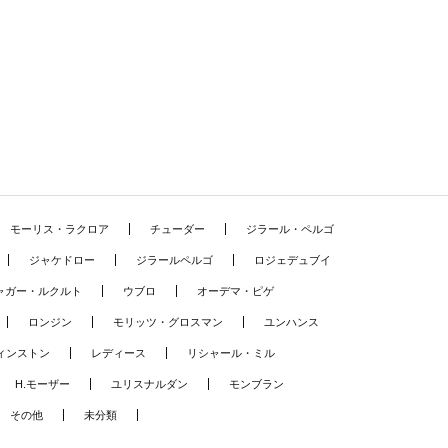
モーリス・ラクロア
チューダー
ジラール・ペルゴ
ジャケドロー
ジラールペルゴ
ロジェデュブイ
ャガー・ルクルト
ウブロ
オーデマ・ピゲ
ロンジン
モリッツ・グロスマン
ユンハンス
ィンストン
レディース
リシャール・ミル
H.モーザー
ユリスナルダン
モンブラン
その他
未分類