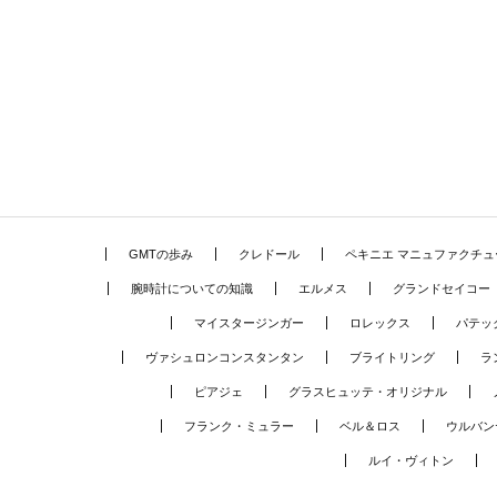
GMTの歩み
クレドール
ペキニエ マニュファクチュ
腕時計についての知識
エルメス
グランドセイコー
マイスタージンガー
ロレックス
パテッ
ヴァシュロンコンスタンタン
ブライトリング
ラ
ピアジェ
グラスヒュッテ・オリジナル
フランク・ミュラー
ベル＆ロス
ウルバン
ルイ・ヴィトン