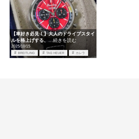
【車好き必見！】大人のドライブスタイ
ルを格上げする、
…続きを読む
2025/10/15
BREITLING
TAG HEUER
カレラ
トップタイム
モナコ
モータースポーツ
秋ドライブ
車