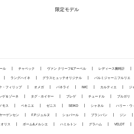
限定モデル
ール
チャペック
ヴァン クリーフ&アーペル
レディース腕時計
ラングハイネ
グラスヒュッテオリジナル
パルミジャーニフルリエ
ク・フィリップ
オメガ
パネライ
IWC
カルティエ
ジ
ンゲ＆ゾーネ
タグ・ホイヤー
ブレゲ
チュードル
ブルガリ
ノモス
ペキニエ
ゼニス
SEIKO
シャネル
ハリー・ウ
ヤーゲンセン
F.P.ジュルヌ
ショパール
ブランパン
ジン
オリス
ボーム&メルシエ
ハミルトン
グラハム
VELDT