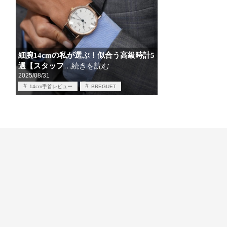
細腕14cmの私が選ぶ！似合う高級時計5
選【スタッフ
…続きを読む
2025/08/31
14cm手首レビュー
BREGUET
OFFICINE PANERAI
PATEKPHILIPPE
ROLEX
TUDOR
実際に試着しました
時計店スタッフ解説
時計情報