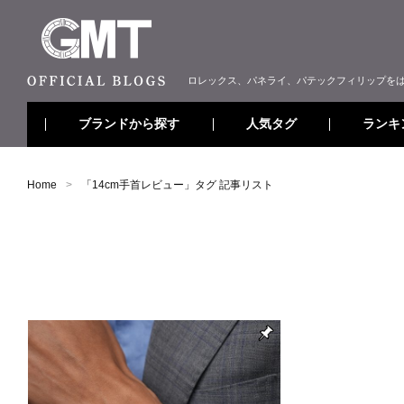
ロレックス、パネライ、パテックフィリップを
ブランドから探す
ランキ
人気タグ
Home
「
14cm手首レビュー
」タグ 記事リスト