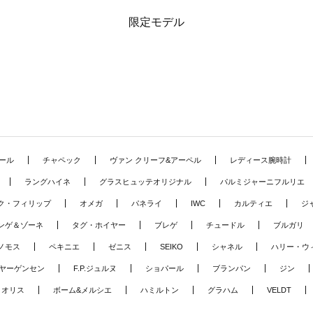
限定モデル
ール
チャペック
ヴァン クリーフ&アーペル
レディース腕時計
ラングハイネ
グラスヒュッテオリジナル
パルミジャーニフルリエ
ク・フィリップ
オメガ
パネライ
IWC
カルティエ
ジ
ンゲ＆ゾーネ
タグ・ホイヤー
ブレゲ
チュードル
ブルガリ
ノモス
ペキニエ
ゼニス
SEIKO
シャネル
ハリー・ウ
ヤーゲンセン
F.P.ジュルヌ
ショパール
ブランパン
ジン
オリス
ボーム&メルシエ
ハミルトン
グラハム
VELDT