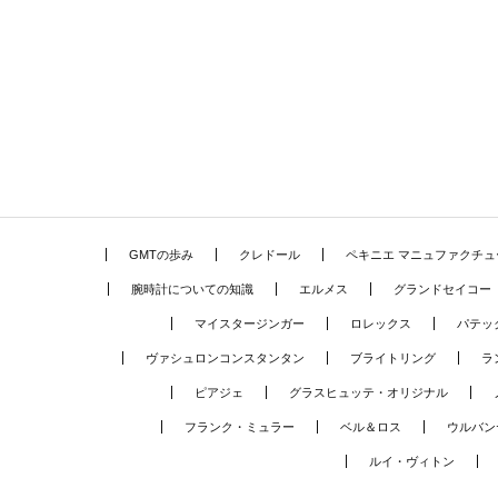
GMTの歩み
クレドール
ペキニエ マニュファクチュ
腕時計についての知識
エルメス
グランドセイコー
マイスタージンガー
ロレックス
パテッ
ヴァシュロンコンスタンタン
ブライトリング
ラ
ピアジェ
グラスヒュッテ・オリジナル
フランク・ミュラー
ベル＆ロス
ウルバン
ルイ・ヴィトン