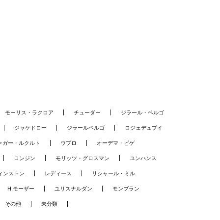
モーリス・ラクロア
チューダー
ジラール・ペルゴ
ジャケドロー
ジラールペルゴ
ロジェデュブイ
ャガー・ルクルト
ウブロ
オーデマ・ピゲ
ロンジン
モリッツ・グロスマン
ユンハンス
ィンストン
レディース
リシャール・ミル
H.モーザー
ユリスナルダン
モンブラン
その他
未分類