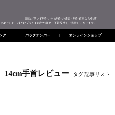
新品ブランド時計、中古時計の通販・時計買取ならGMT
はじめとした、様々なブランド時計の販売・下取見積をご提供しております。
オンラインショップ
バックナンバー
ング
14cm手首レビュー
タグ 記事リスト